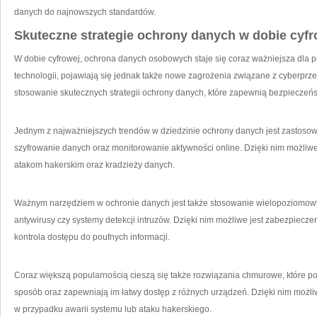
danych do najnowszych ‌standardów.
Skuteczne strategie ochrony danych⁣ w dobie cyfr
W dobie cyfrowej, ochrona danych osobowych staje się coraz ważniejsza dla pr
⁢technologii,‍ pojawiają się jednak także‌ nowe zagrożenia związane z⁢ cyberpr
stosowanie skutecznych strategii ochrony ⁢danych, które zapewnią bezpieczeńs
Jednym​ z najważniejszych trendów w dziedzinie ochrony danych jest zastosowa
‍szyfrowanie danych‍ oraz monitorowanie ‌aktywności online. Dzięki nim możliw
atakom hakerskim oraz kradzieży danych.
Ważnym narzędziem w ochronie danych jest także stosowanie wielopoziomowych 
antywirusy czy systemy detekcji ‍intruzów.​ Dzięki nim możliwe jest zabezpiec
kontrola dostępu do poufnych informacji.
Coraz większą⁣ popularnością cieszą się także rozwiązania chmurowe, które
⁤sposób oraz ‍zapewniają im łatwy ⁤dostęp z różnych urządzeń. Dzięki ⁤nim ​moż
w przypadku awarii systemu⁤ lub ataku hakerskiego.