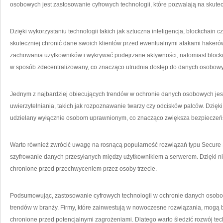
osobowych ⁣jest zastosowanie⁤ cyfrowych technologii, które pozwalają na skute
Dzięki wykorzystaniu ⁣technologii takich⁤ jak sztuczna inteligencja, blockchain 
⁣skuteczniej chronić dane ​swoich klientów przed ewentualnymi atakami hakeró
zachowania użytkowników⁤ i wykrywać podejrzane ⁣aktywności, ⁢natomiast bloc
w sposób ‍zdecentralizowany, co znacząco utrudnia dostęp do danych osobow
Jednym z najbardziej obiecujących trendów w ochronie‌ danych osobowych jes
uwierzytelniania, takich‍ jak ​rozpoznawanie twarzy czy odcisków ⁤palców.​ Dzięki 
udzielany wyłącznie osobom uprawnionym, co znacząco zwiększa bezpieczeń
Warto również zwrócić uwagę ‍na rosnącą popularność rozwiązań typu Secure 
szyfrowanie danych przesyłanych między użytkownikiem a serwerem. Dzięki ni
chronione przed przechwyceniem przez osoby trzecie.
Podsumowując, zastosowanie cyfrowych‍ technologii w ochronie danych⁣ osobo
trendów ​w branży. Firmy, które zainwestują ‍w nowoczesne rozwiązania, ‌mogą ​
chronione przed potencjalnymi zagrożeniami. Dlatego warto śledzić rozwój‌ t