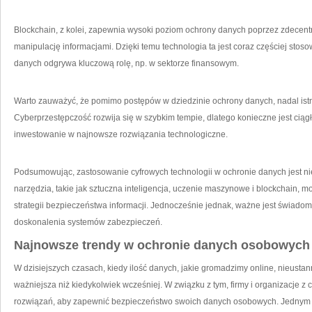
Blockchain, z kolei,​ zapewnia wysoki poziom ochrony‍ danych poprzez zdecentr
manipulację informacjami. Dzięki temu technologia ta jest⁣ coraz częściej sto
danych odgrywa kluczową rolę, np. w sektorze finansowym.
Warto zauważyć, że pomimo postępów w dziedzinie ochrony danych, nadal istn
Cyberprzestępczość rozwija się w⁤ szybkim tempie, dlatego konieczne jest ciąg
inwestowanie⁢ w najnowsze rozwiązania ​technologiczne.
Podsumowując, zastosowanie cyfrowych technologii⁤ w ochronie‌ danych jest‍
narzędzia, takie jak sztuczna inteligencja, uczenie⁢ maszynowe i blockchain,⁣
strategii bezpieczeństwa‌ informacji. Jednocześnie jednak, ważne jest świadome
doskonalenia systemów zabezpieczeń.
Najnowsze⁤ trendy w ochronie danych osobowych
W dzisiejszych czasach, kiedy ilość ⁤danych, jakie gromadzimy online, nieustann
ważniejsza niż kiedykolwiek‌ wcześniej. W związku z tym, firmy i ⁤organizacje z
rozwiązań, aby ‍zapewnić bezpieczeństwo swoich danych‌ osobowych.⁢ Jednym