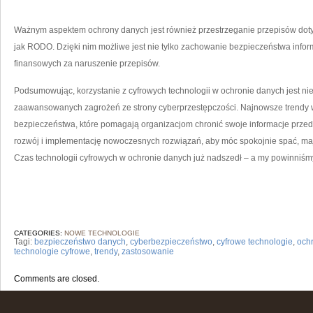
Ważnym aspektem ochrony​ danych jest również przestrzeganie przepisów dot
jak RODO. ‍Dzięki nim możliwe jest nie ‌tylko zachowanie bezpieczeństwa informa
finansowych za naruszenie przepisów.
Podsumowując, korzystanie z cyfrowych technologii ‌w ochronie danych jest nie
zaawansowanych zagrożeń ze strony cyberprzestępczości. Najnowsze ⁢trendy w
bezpieczeństwa,‌ które pomagają organizacjom chronić swoje informacje​ prze
rozwój i implementację nowoczesnych ‌rozwiązań, aby móc spokojnie spać, ma
Czas ‌technologii cyfrowych w ochronie⁤ danych już nadszedł – ⁤a my powinniśm
CATEGORIES:
NOWE TECHNOLOGIE
Tagi:
bezpieczeństwo danych
,
cyberbezpieczeństwo
,
cyfrowe technologie
,
och
technologie cyfrowe
,
trendy
,
zastosowanie
Comments are closed.