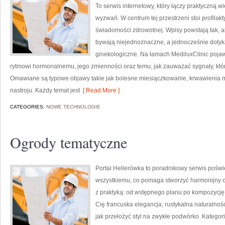
To serwis internetowy, który łączy praktyczną 
wyzwań. W centrum tej przestrzeni stoi profila
świadomości zdrowotnej. Wpisy powstają tak, a
bywają niejednoznaczne, a jednocześnie dotyka
ginekologiczne. Na łamach MediluxClinic pojaw
rytmowi hormonalnemu, jego zmienności oraz temu, jak zauważać sygnały, kt
Omawiane są typowe objawy takie jak bolesne miesiączkowanie, krwawienia
nastroju. Każdy temat jest
[ Read More ]
CATEGORIES:
NOWE TECHNOLOGIE
Ogrody tematyczne
Portal Hellerówka to poradnikowy serwis pośw
wszystkiemu, co pomaga stworzyć harmonijny og
z praktyką: od wstępnego planu po kompozycję n
Cię francuska elegancja, rustykalna naturalność
jak przełożyć styl na zwykłe podwórko. Kategor