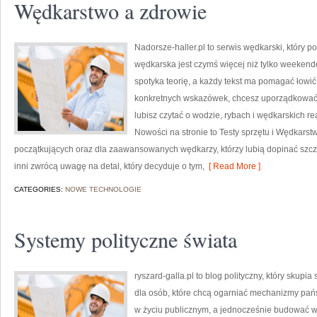
Wędkarstwo a zdrowie
Nadorsze-haller.pl to serwis wędkarski, który p
wędkarska jest czymś więcej niż tylko weekend
spotyka teorię, a każdy tekst ma pomagać łowić 
konkretnych wskazówek, chcesz uporządkować 
lubisz czytać o wodzie, rybach i wędkarskich re
Nowości na stronie to Testy sprzętu i Wędkarstw
początkujących oraz dla zaawansowanych wędkarzy, którzy lubią dopinać szcze
inni zwrócą uwagę na detal, który decyduje o tym,
[ Read More ]
CATEGORIES:
NOWE TECHNOLOGIE
Systemy polityczne świata
ryszard-galla.pl to blog polityczny, który skupi
dla osób, które chcą ogarniać mechanizmy pańs
w życiu publicznym, a jednocześnie budować wł