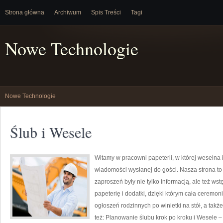
Strona główna
Archiwum
Spis Treści
Tagi
Nowe Technologie
Nowe Technologie
Ślub i Wesele
Witamy w pracowni papeterii, w której weselna 
wiadomości wysłanej do gości. Nasza strona to p
zaproszeń były nie tylko informacją, ale też w
papeterię i dodatki, dzięki którym cała ceremon
ogłoszeń rodzinnych po winietki na stół, a tak
też: Planowanie ślubu krok po kroku i Wesele – 