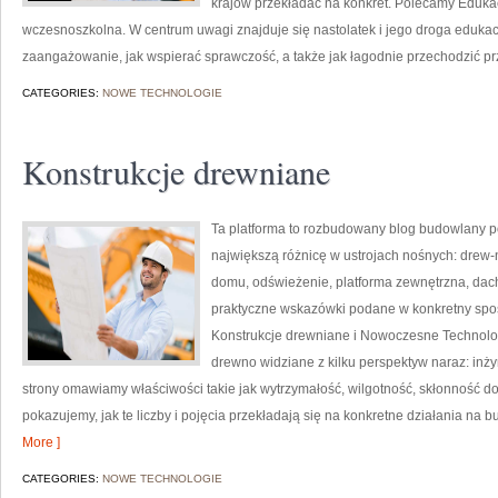
krajów przekładać na konkret. Polecamy Edukac
wczesnoszkolna. W centrum uwagi znajduje się nastolatek i jego droga eduka
zaangażowanie, jak wspierać sprawczość, a także jak łagodnie przechodzić pr
CATEGORIES:
NOWE TECHNOLOGIE
Konstrukcje drewniane
Ta platforma to rozbudowany blog budowlany p
największą różnicę w ustrojach nośnych: drew-
domu, odświeżenie, platforma zewnętrzna, dach,
praktyczne wskazówki podane w konkretny spos
Konstrukcje drewniane i Nowoczesne Technolo
drewno widziane z kilku perspektyw naraz: inżyn
strony omawiamy właściwości takie jak wytrzymałość, wilgotność, skłonność do 
pokazujemy, jak te liczby i pojęcia przekładają się na konkretne działania na 
More ]
CATEGORIES:
NOWE TECHNOLOGIE