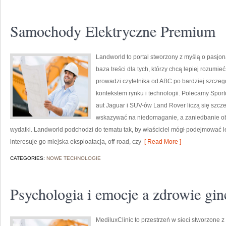
Samochody Elektryczne Premium
Landworld to portal stworzony z myślą o pasjo
baza treści dla tych, którzy chcą lepiej rozumi
prowadzi czytelnika od ABC po bardziej szcze
kontekstem rynku i technologii. Polecamy Sporto
aut Jaguar i SUV-ów Land Rover liczą się szcze
wskazywać na niedomaganie, a zaniedbanie ob
wydatki. Landworld podchodzi do tematu tak, by właściciel mógł podejmować le
interesuje go miejska eksploatacja, off-road, czy
[ Read More ]
CATEGORIES:
NOWE TECHNOLOGIE
Psychologia i emocje a zdrowie gin
MediluxClinic to przestrzeń w sieci stworzone 