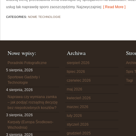
usług tak naprawdę sporo zaoszczędzimy. Najzwyczajniej
[ Read More ]
CATEGORIES:
NOWE TECHNOLOGIE
Nowe wpisy:
Archiwa
Stro
Poradniki Fotograficzne
sierpień 2026
Arch
5 sierpnia, 2026
lipiec 2026
Spis T
Sportowe Gadżety i
czerwiec 2026
Tagi
Technologie
maj 2026
4 sierpnia, 2026
Naprawa czy wymiana zamka
kwiecień 2026
– jak podjąć rozsądną decyzję
marzec 2026
bez niepotrzebnych kosztów?
3 sierpnia, 2026
luty 2026
Karpaty (Europa Środkowo-
styczeń 2026
Wschodnia)
grudzień 2025
3 sierpnia, 2026