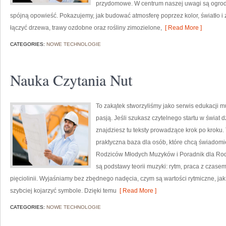
przydomowe. W centrum naszej uwagi są ogrod
spójną opowieść. Pokazujemy, jak budować atmosferę poprzez kolor, światło 
łączyć drzewa, trawy ozdobne oraz rośliny zimozielone,
[ Read More ]
CATEGORIES:
NOWE TECHNOLOGIE
Nauka Czytania Nut
To zakątek stworzyliśmy jako serwis edukacji m
pasją. Jeśli szukasz czytelnego startu w świa
znajdziesz tu teksty prowadzące krok po kroku. 
praktyczna baza dla osób, które chcą świadomie
Rodziców Młodych Muzyków i Poradnik dla Ro
są podstawy teorii muzyki: rytm, praca z czasem
pięciolinii. Wyjaśniamy bez zbędnego nadęcia, czym są wartości rytmiczne, jak li
szybciej kojarzyć symbole. Dzięki temu
[ Read More ]
CATEGORIES:
NOWE TECHNOLOGIE