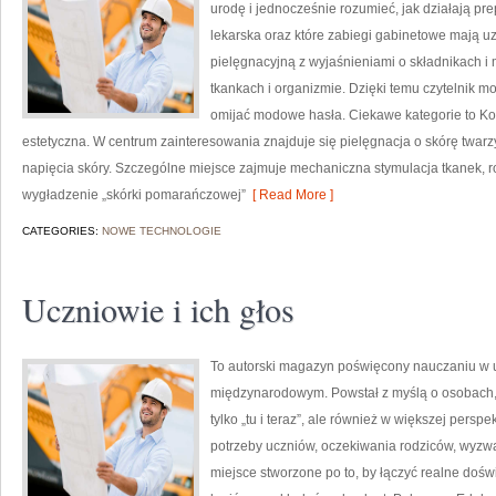
urodę i jednocześnie rozumieć, jak działają pr
lekarska oraz które zabiegi gabinetowe mają uz
pielęgnacyjną z wyjaśnieniami o składnikach 
tkankach i organizmie. Dzięki temu czytelnik 
omijać modowe hasła. Ciekawe kategorie to Ko
estetyczna. W centrum zainteresowania znajduje się pielęgnacja o skórę twarzy
napięcia skóry. Szczególne miejsce zajmuje mechaniczna stymulacja tkanek, 
wygładzenie „skórki pomarańczowej”
[ Read More ]
CATEGORIES:
NOWE TECHNOLOGIE
Uczniowie i ich głos
To autorski magazyn poświęcony nauczaniu w u
międzynarodowym. Powstał z myślą o osobach, k
tylko „tu i teraz”, ale również w większej persp
potrzeby uczniów, oczekiwania rodziców, wyzw
miejsce stworzone po to, by łączyć realne doświ