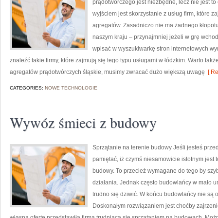
prądotwórczego jest niezbędne, lecz nie jest t
wyjściem jest skorzystanie z usług firm, które
agregatów. Zasadniczo nie ma żadnego kłopotu
naszym kraju – przynajmniej jeżeli w grę wcho
wpisać w wyszukiwarkę stron internetowych wy
znaleźć takie firmy, które zajmują się tego typu usługami w łódzkim. Warto tak
agregatów prądotwórczych śląskie, musimy zwracać dużo większą uwagę
[ Re
CATEGORIES:
NOWE TECHNOLOGIE
Wywóz śmieci z budowy
Sprzątanie na terenie budowy Jeśli jesteś prze
pamiętać, iż czymś niesamowicie istotnym jest
budowy. To przecież wymagane do tego by szyb
działania. Jednak często budowlańcy w mało u
trudno się dziwić. W końcu budowlańcy nie są o
Doskonałym rozwiązaniem jest choćby zajrzenie 
własną ofertę przedstawiła firma trudniąca się sprzątaniem na budowach. Można