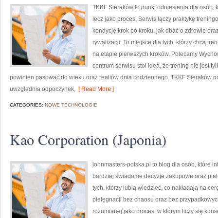
TKKF Sieraków to punkt odniesienia dla osób, kt
lecz jako proces. Serwis łączy praktykę trenin
kondycję krok po kroku, jak dbać o zdrowie ora
rywalizacji. To miejsce dla tych, którzy chcą tr
na etapie pierwszych kroków. Polecamy Wychowa
centrum serwisu stoi idea, że trening nie jest t
powinien pasować do wieku oraz realiów dnia codziennego. TKKF Sieraków 
uwzględnia odpoczynek,
[ Read More ]
CATEGORIES:
NOWE TECHNOLOGIE
Kao Corporation (Japonia)
johnmasters-polska.pl to blog dla osób, które 
bardziej świadome decyzje zakupowe oraz piel
tych, którzy lubią wiedzieć, co nakładają na cer
pielęgnacji bez chaosu oraz bez przypadkowych
rozumianej jako proces, w którym liczy się ko