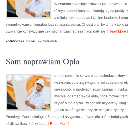
W centrum pozostaje człowiek jako obywatel, a
różnych szczeblach przekładają się na praktyc
a religia i światopogląd i Unijne fundusze i pr
skomplikowanych tematów bez spłycania sensu. Chodzi o to, by tematy takie ja
gwarancje konstytucyjne czy mechanizmy reprezentacji stały się
[ Read More ]
CATEGORIES:
NOWE TECHNOLOGIE
Sam naprawiam Opla
e-opel.com.pl to serwis o samochodach, który 
wszystkim, co z nią związane: od codziennej ek
ciekawostki o modelach, rozwiązaniach i rynku.
mocniej ogarnąć swoje auto, podejmować trafn
czytać o motoryzacji w sposób użyteczny. Blog
„na co dzień”, gdzie liczy się nie tylko styl czy 
Premiery i Opel i ekologia. Strona jest przyjazna zarówno dla osób startującyc
użytkowników, którzy lubią
[ Read More ]