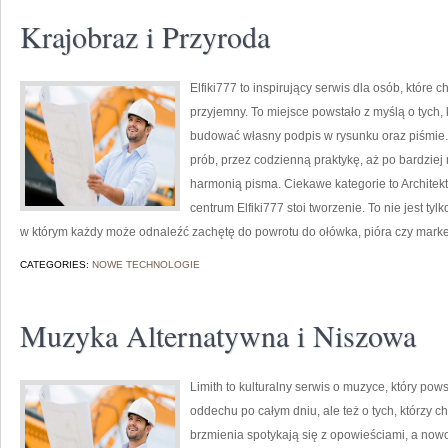
Krajobraz i Przyroda
Elfiki777 to inspirujący serwis dla osób, które 
przyjemny. To miejsce powstało z myślą o tych, k
budować własny podpis w rysunku oraz piśmie.
prób, przez codzienną praktykę, aż po bardzie
harmonią pisma. Ciekawe kategorie to Architektu
centrum Elfiki777 stoi tworzenie. To nie jest tyl
w którym każdy może odnaleźć zachętę do powrotu do ołówka, pióra czy mark
CATEGORIES:
NOWE TECHNOLOGIE
Muzyka Alternatywna i Niszowa
Limith to kulturalny serwis o muzyce, który pow
oddechu po całym dniu, ale też o tych, którzy c
brzmienia spotykają się z opowieściami, a nowo