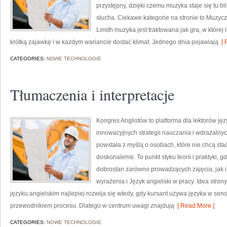
przystępny, dzięki czemu muzyka staje się tu bli
słucha. Ciekawe kategorie na stronie to Muzyczn
Limith muzyka jest traktowana jak gra, w której l
krótką zajawkę i w każdym wariancie dostać klimat. Jednego dnia pojawiają
[ 
CATEGORIES:
NOWE TECHNOLOGIE
Tłumaczenia i interpretacje
Kongres Anglistów to platforma dla lektorów ję
innowacyjnych strategii nauczania i wdrażalnyc
powstała z myślą o osobach, które nie chcą stać
doskonalenie. To punkt styku teorii i praktyki, 
dobrostan zarówno prowadzących zajęcia, jak i
wyrażenia i Język angielski w pracy. Idea stro
języku angielskim najlepiej rozwija się wtedy, gdy kursant używa języka w sen
przewodnikiem procesu. Dlatego w centrum uwagi znajdują
[ Read More ]
CATEGORIES:
NOWE TECHNOLOGIE