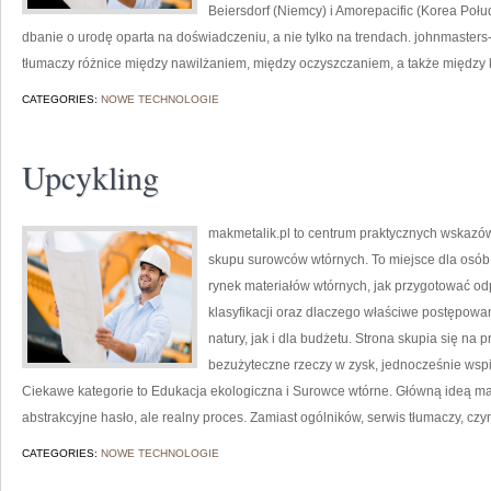
Beiersdorf (Niemcy) i Amorepacific (Korea Po
dbanie o urodę oparta na doświadczeniu, a nie tylko na trendach. johnmaster
tłumaczy różnice między nawilżaniem, między oczyszczaniem, a także między k
CATEGORIES:
NOWE TECHNOLOGIE
Upcykling
makmetalik.pl to centrum praktycznych wskazó
skupu surowców wtórnych. To miejsce dla osób i 
rynek materiałów wtórnych, jak przygotować od
klasyfikacji oraz dlaczego właściwe postępow
natury, jak i dla budżetu. Strona skupia się na 
bezużyteczne rzeczy w zysk, jednocześnie wsp
Ciekawe kategorie to Edukacja ekologiczna i Surowce wtórne. Główną ideą makme
abstrakcyjne hasło, ale realny proces. Zamiast ogólników, serwis tłumaczy, cz
CATEGORIES:
NOWE TECHNOLOGIE