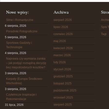
Nowe wpisy:
Archiwa
Stro
Silne i Romantyczne
sierpień 2026
Arch
6 sierpnia, 2026
lipiec 2026
Spis T
Poradniki Fotograficzne
czerwiec 2026
Tagi
5 sierpnia, 2026
maj 2026
Sportowe Gadżety i
Technologie
kwiecień 2026
4 sierpnia, 2026
marzec 2026
Naprawa czy wymiana zamka
luty 2026
– jak podjąć rozsądną decyzję
bez niepotrzebnych kosztów?
styczeń 2026
3 sierpnia, 2026
grudzień 2025
Karpaty (Europa Środkowo-
Wschodnia)
listopad 2025
3 sierpnia, 2026
październik 2025
Czytelnicze Inspiracje i
wrzesień 2025
Rekomendacje
sierpień 2025
31 lipca, 2026