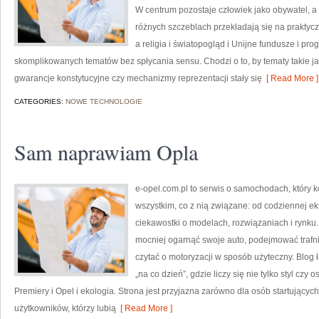
W centrum pozostaje człowiek jako obywatel, a
różnych szczeblach przekładają się na praktyc
a religia i światopogląd i Unijne fundusze i pr
skomplikowanych tematów bez spłycania sensu. Chodzi o to, by tematy takie ja
gwarancje konstytucyjne czy mechanizmy reprezentacji stały się
[ Read More ]
CATEGORIES:
NOWE TECHNOLOGIE
Sam naprawiam Opla
e-opel.com.pl to serwis o samochodach, który 
wszystkim, co z nią związane: od codziennej ek
ciekawostki o modelach, rozwiązaniach i rynku.
mocniej ogarnąć swoje auto, podejmować trafn
czytać o motoryzacji w sposób użyteczny. Blog
„na co dzień”, gdzie liczy się nie tylko styl czy 
Premiery i Opel i ekologia. Strona jest przyjazna zarówno dla osób startującyc
użytkowników, którzy lubią
[ Read More ]