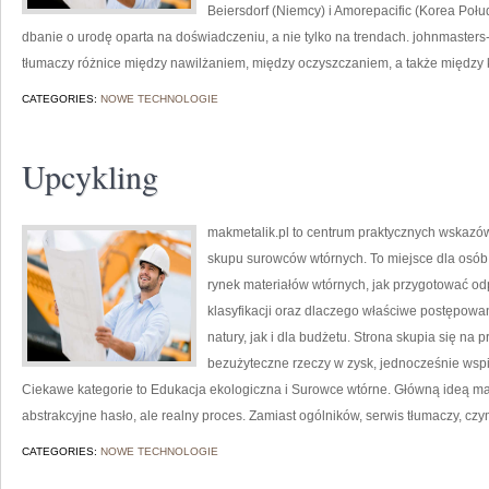
Beiersdorf (Niemcy) i Amorepacific (Korea Po
dbanie o urodę oparta na doświadczeniu, a nie tylko na trendach. johnmaster
tłumaczy różnice między nawilżaniem, między oczyszczaniem, a także między k
CATEGORIES:
NOWE TECHNOLOGIE
Upcykling
makmetalik.pl to centrum praktycznych wskazó
skupu surowców wtórnych. To miejsce dla osób i 
rynek materiałów wtórnych, jak przygotować od
klasyfikacji oraz dlaczego właściwe postępow
natury, jak i dla budżetu. Strona skupia się na 
bezużyteczne rzeczy w zysk, jednocześnie wsp
Ciekawe kategorie to Edukacja ekologiczna i Surowce wtórne. Główną ideą makme
abstrakcyjne hasło, ale realny proces. Zamiast ogólników, serwis tłumaczy, cz
CATEGORIES:
NOWE TECHNOLOGIE