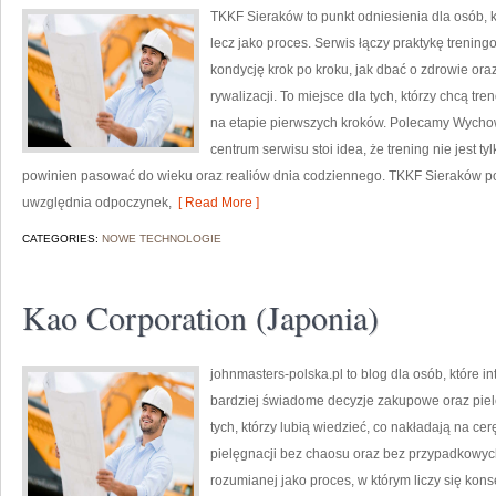
TKKF Sieraków to punkt odniesienia dla osób, kt
lecz jako proces. Serwis łączy praktykę trenin
kondycję krok po kroku, jak dbać o zdrowie ora
rywalizacji. To miejsce dla tych, którzy chcą tr
na etapie pierwszych kroków. Polecamy Wychowa
centrum serwisu stoi idea, że trening nie jest t
powinien pasować do wieku oraz realiów dnia codziennego. TKKF Sieraków 
uwzględnia odpoczynek,
[ Read More ]
CATEGORIES:
NOWE TECHNOLOGIE
Kao Corporation (Japonia)
johnmasters-polska.pl to blog dla osób, które 
bardziej świadome decyzje zakupowe oraz piel
tych, którzy lubią wiedzieć, co nakładają na cer
pielęgnacji bez chaosu oraz bez przypadkowych
rozumianej jako proces, w którym liczy się ko