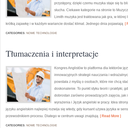
przystępny, dzięki czemu muzyka staje się tu bli
słucha. Ciekawe kategorie na stronie to Muzyczn
Limith muzyka jest traktowana jak gra, w której l
krótką zajawkę i w każdym wariancie dostać klimat. Jednego dnia pojawiają
[ 
CATEGORIES:
NOWE TECHNOLOGIE
Tłumaczenia i interpretacje
Kongres Anglistów to platforma dla lektorów ję
innowacyjnych strategii nauczania i wdrażalnyc
powstała z myślą o osobach, które nie chcą stać
doskonalenie. To punkt styku teorii i praktyki, 
dobrostan zarówno prowadzących zajęcia, jak i
wyrażenia i Język angielski w pracy. Idea stro
języku angielskim najlepiej rozwija się wtedy, gdy kursant używa języka w sen
przewodnikiem procesu. Dlatego w centrum uwagi znajdują
[ Read More ]
CATEGORIES:
NOWE TECHNOLOGIE