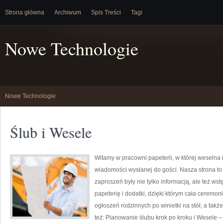
Strona główna
Archiwum
Spis Treści
Tagi
Nowe Technologie
Nowe Technologie
Ślub i Wesele
Witamy w pracowni papeterii, w której weselna 
wiadomości wysłanej do gości. Nasza strona to p
zaproszeń były nie tylko informacją, ale też w
papeterię i dodatki, dzięki którym cała ceremon
ogłoszeń rodzinnych po winietki na stół, a tak
też: Planowanie ślubu krok po kroku i Wesele – 