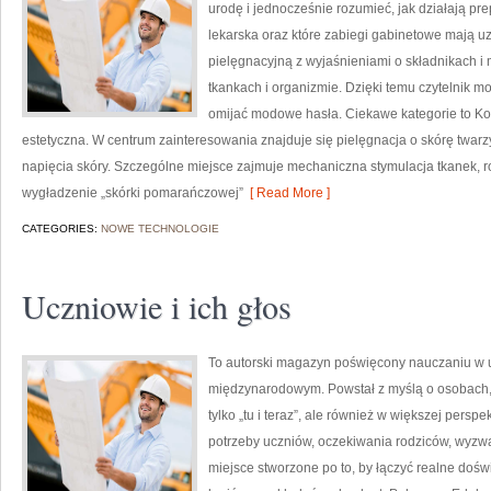
urodę i jednocześnie rozumieć, jak działają pr
lekarska oraz które zabiegi gabinetowe mają uz
pielęgnacyjną z wyjaśnieniami o składnikach 
tkankach i organizmie. Dzięki temu czytelnik 
omijać modowe hasła. Ciekawe kategorie to Ko
estetyczna. W centrum zainteresowania znajduje się pielęgnacja o skórę twarzy
napięcia skóry. Szczególne miejsce zajmuje mechaniczna stymulacja tkanek, 
wygładzenie „skórki pomarańczowej”
[ Read More ]
CATEGORIES:
NOWE TECHNOLOGIE
Uczniowie i ich głos
To autorski magazyn poświęcony nauczaniu w u
międzynarodowym. Powstał z myślą o osobach, k
tylko „tu i teraz”, ale również w większej persp
potrzeby uczniów, oczekiwania rodziców, wyzw
miejsce stworzone po to, by łączyć realne doświ