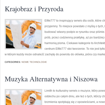
Krajobraz i Przyroda
Elfiki777 to inspirujący serwis dla osób, które 
przyjemny. To miejsce powstało z myślą o tych, k
budować własny podpis w rysunku oraz piśmie.
prób, przez codzienną praktykę, aż po bardzie
harmonią pisma. Ciekawe kategorie to Architektu
centrum Elfiki777 stoi tworzenie. To nie jest tyl
w którym każdy może odnaleźć zachętę do powrotu do ołówka, pióra czy mark
CATEGORIES:
NOWE TECHNOLOGIE
Muzyka Alternatywna i Niszowa
Limith to kulturalny serwis o muzyce, który pow
oddechu po całym dniu, ale też o tych, którzy c
brzmienia spotykają się z opowieściami, a nowo