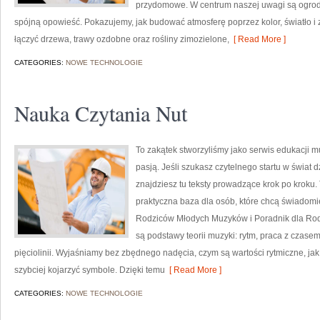
przydomowe. W centrum naszej uwagi są ogrod
spójną opowieść. Pokazujemy, jak budować atmosferę poprzez kolor, światło 
łączyć drzewa, trawy ozdobne oraz rośliny zimozielone,
[ Read More ]
CATEGORIES:
NOWE TECHNOLOGIE
Nauka Czytania Nut
To zakątek stworzyliśmy jako serwis edukacji m
pasją. Jeśli szukasz czytelnego startu w świa
znajdziesz tu teksty prowadzące krok po kroku. 
praktyczna baza dla osób, które chcą świadomie
Rodziców Młodych Muzyków i Poradnik dla Ro
są podstawy teorii muzyki: rytm, praca z czasem
pięciolinii. Wyjaśniamy bez zbędnego nadęcia, czym są wartości rytmiczne, jak li
szybciej kojarzyć symbole. Dzięki temu
[ Read More ]
CATEGORIES:
NOWE TECHNOLOGIE