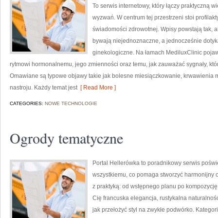
To serwis internetowy, który łączy praktyczną 
wyzwań. W centrum tej przestrzeni stoi profila
świadomości zdrowotnej. Wpisy powstają tak, a
bywają niejednoznaczne, a jednocześnie dotyka
ginekologiczne. Na łamach MediluxClinic pojaw
rytmowi hormonalnemu, jego zmienności oraz temu, jak zauważać sygnały, kt
Omawiane są typowe objawy takie jak bolesne miesiączkowanie, krwawienia
nastroju. Każdy temat jest
[ Read More ]
CATEGORIES:
NOWE TECHNOLOGIE
Ogrody tematyczne
Portal Hellerówka to poradnikowy serwis pośw
wszystkiemu, co pomaga stworzyć harmonijny og
z praktyką: od wstępnego planu po kompozycję n
Cię francuska elegancja, rustykalna naturalność
jak przełożyć styl na zwykłe podwórko. Kategor