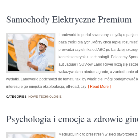
Samochody Elektryczne Premium
Landworld to portal stworzony z myślą o pasjo
baza treści dla tych, którzy chcą lepiej rozumi
prowadzi czytelnika od ABC po bardziej szcze
kontekstem rynku i technologii. Polecamy Sporto
aut Jaguar i SUV-ów Land Rover liczą się szcze
wskazywać na niedomaganie, a zaniedbanie ob
wydatki. Landworld podchodzi do tematu tak, by właściciel mógł podejmować le
interesuje go miejska eksploatacja, off-road, czy
[ Read More ]
CATEGORIES:
NOWE TECHNOLOGIE
Psychologia i emocje a zdrowie gin
MediluxClinic to przestrzeń w sieci stworzone 