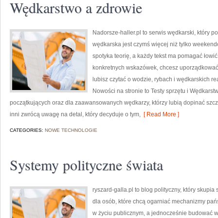
Wędkarstwo a zdrowie
Nadorsze-haller.pl to serwis wędkarski, który p
wędkarska jest czymś więcej niż tylko weekend
spotyka teorię, a każdy tekst ma pomagać łowić 
konkretnych wskazówek, chcesz uporządkować 
lubisz czytać o wodzie, rybach i wędkarskich re
Nowości na stronie to Testy sprzętu i Wędkarstw
początkujących oraz dla zaawansowanych wędkarzy, którzy lubią dopinać szcze
inni zwrócą uwagę na detal, który decyduje o tym,
[ Read More ]
CATEGORIES:
NOWE TECHNOLOGIE
Systemy polityczne świata
ryszard-galla.pl to blog polityczny, który skupi
dla osób, które chcą ogarniać mechanizmy pańs
w życiu publicznym, a jednocześnie budować wł