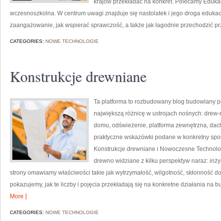
krajów przekładać na konkret. Polecamy Edukac
wczesnoszkolna. W centrum uwagi znajduje się nastolatek i jego droga eduka
zaangażowanie, jak wspierać sprawczość, a także jak łagodnie przechodzić pr
CATEGORIES:
NOWE TECHNOLOGIE
Konstrukcje drewniane
Ta platforma to rozbudowany blog budowlany p
największą różnicę w ustrojach nośnych: drew-
domu, odświeżenie, platforma zewnętrzna, dach,
praktyczne wskazówki podane w konkretny spos
Konstrukcje drewniane i Nowoczesne Technolo
drewno widziane z kilku perspektyw naraz: inżyn
strony omawiamy właściwości takie jak wytrzymałość, wilgotność, skłonność do 
pokazujemy, jak te liczby i pojęcia przekładają się na konkretne działania na 
More ]
CATEGORIES:
NOWE TECHNOLOGIE