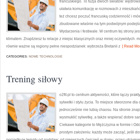
francuskiego. To fuzja dwóch światów: wędrowan
ułatwia komunikację w rozmowach z mieszkańcam
też chcesz poczuć francuską codzienność i mówi
zbudowane właśnie na tym podwójnym podejściu
Wydarzenia i festiwale. W centrum tej strony je
klimatem. Znajdziesz tu relacje z miejsc klasycznych oraz mniej oczywistych. mi
równie ważne są regiony pełne niespodzianek: wybrzeża Bretanii z
[ Read Mor
CATEGORIES:
NOWE TECHNOLOGIE
Trening siłowy
o2fit.pl to centrum aktywności, które łączy pra
sylwetki i stylu życia. To miejsce stworzone dla
jednocześnie nie lubią chaosu. Na stronie znaj
wysmuklić sylwetkę, a także wspierać dobre sa
Ciekawe kategorie to Mężczyzna w formie i Odchu
prostym założeniu: każdy może zacząć, jeśli do
porządkuje tematy od podstaw: od pierwszych ćwiczeń w domu, przez utrzyma