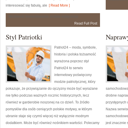
interesować się fabułą, ale
[ Read More ]
Czytelnicze
Możliwość komentowania
została wyłączona
Inspiracje
Read Full Post
i
Rekomendacje
Styl Patriotki
Napraw
Patriot24 – moda, symbole,
historia i polska tożsamość
wyrażona poprzez styl
Patriot24 to serwis
internetowy poświęcony
modzie patriotycznej, który
pokazuje, że przywiązanie do ojczyzny może być wyrażane
samochodową,
nie tylko podczas ważnych rocznic historycznych, lecz
drobne napraw
również w garderobie noszonej na co dzień. To źródło
przystępnych 
pomysłów dla osób ceniących polskie motywy, w którym
Nazwa serwisu
ubranie staje się czymś więcej niż wyłącznie modnym
samochodoweg
dodatkiem. Może być również nośnikiem wartości. Polecamy
jest znacznie 