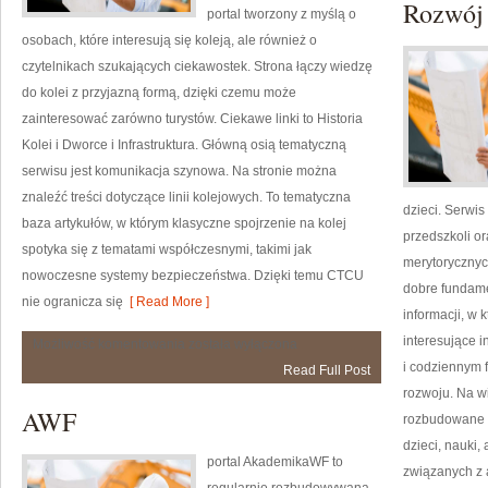
Rozwój
portal tworzony z myślą o
osobach, które interesują się koleją, ale również o
czytelnikach szukających ciekawostek. Strona łączy wiedzę
do kolei z przyjazną formą, dzięki czemu może
zainteresować zarówno turystów. Ciekawe linki to Historia
Kolei i Dworce i Infrastruktura. Główną osią tematyczną
serwisu jest komunikacja szynowa. Na stronie można
znaleźć treści dotyczące linii kolejowych. To tematyczna
dzieci. Serwis
baza artykułów, w którym klasyczne spojrzenie na kolej
przedszkoli o
spotyka się z tematami współczesnymi, takimi jak
merytorycznyc
nowoczesne systemy bezpieczeństwa. Dzięki temu CTCU
dobre fundame
nie ogranicza się
[ Read More ]
informacji, w 
interesujące 
Historia
Możliwość komentowania
została wyłączona
Kolei
i codziennym 
Read Full Post
rozwoju. Na w
AWF
rozbudowane a
dzieci, nauki
portal AkademikaWF to
związanych z 