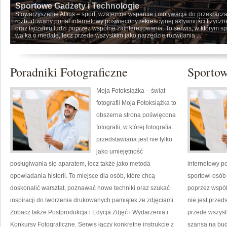
Sportowe Gadżety i Technologie
Stowarzyszenie Altius – sport, wzajemne wsparcie i motywacja do przekracza
rozbudowany portal internetowy poświęcony rekreacyjnej aktywności fizyczn
oraz łączeniu ludzi poprzez wspólne zainteresowania. To serwis, w którym sp
walka o medale, lecz przede wszystkim jako narzędzie rozwijania ...
Poradniki Fotograficzne
Sportow
Moja Fotoksiążka – świat
fotografii Moja Fotoksiążka to
obszerna strona poświęcona
fotografii, w której fotografia
przedstawiana jest nie tylko
jako umiejętność
posługiwania się aparatem, lecz także jako metoda
internetowy po
opowiadania historii. To miejsce dla osób, które chcą
sportowi osób
doskonalić warsztat, poznawać nowe techniki oraz szukać
poprzez wspól
inspiracji do tworzenia drukowanych pamiątek ze zdjęciami.
nie jest przed
Zobacz także Postprodukcja i Edycja Zdjęć i Wydarzenia i
przede wszyst
Konkursy Fotograficzne. Serwis łączy konkretne instrukcje z
szansa na bud