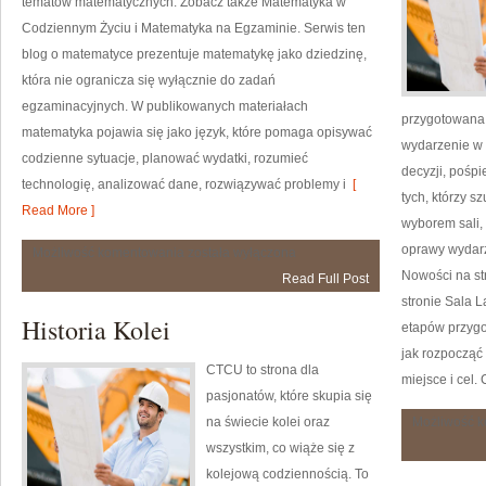
tematów matematycznych. Zobacz także Matematyka w
Codziennym Życiu i Matematyka na Egzaminie. Serwis ten
blog o matematyce prezentuje matematykę jako dziedzinę,
która nie ogranicza się wyłącznie do zadań
egzaminacyjnych. W publikowanych materiałach
przygotowana 
matematyka pojawia się jako język, które pomaga opisywać
wydarzenie w
codzienne sytuacje, planować wydatki, rozumieć
decyzji, pośpi
technologię, analizować dane, rozwiązywać problemy i
[
tych, którzy s
Read More ]
wyborem sali, 
oprawy wydarz
Zaawansowane
Możliwość komentowania
została wyłączona
Tematy
Nowości na str
Read Full Post
stronie Sala 
Historia Kolei
etapów przygo
jak rozpocząć
CTCU to strona dla
miejsce i cel.
pasjonatów, które skupia się
na świecie kolei oraz
Możliwość 
wszystkim, co wiąże się z
kolejową codziennością. To