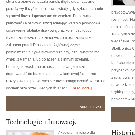
otwarcia pierwszej paczki paneli. Błędy organizacyjne
potrafią wydłużyć remont nawet wtedy, gdy wybrane panele
przygotowywan
są prawidłowo dopasowane do wnętrza. Prace warto
roślinnych. N
planować całościowo, uwzględniając warstwy podłogowe,
dania, które 
ogrzewanie, stolarkę drzwiową oraz kolejność robót
Tematyka serw
wykończeniowych. Jak zmierzyć pomieszczenia przed
wegańskie. Zo
zakupem paneli Prosty metraż głównej części
Słodkie Bez C
pomieszczenia bywa niewystarczający, jeżeli wnętrze ma
doskonale nawi
wnęki, załamania lub połączenia z innymi strefami.
lodówka nie m
Pominięcie wąskiego przejścia albo wnęki może
przypadkowyc
doprowadzić do braku materiału w końcowej fazie prac.
zaplanowanej
Rozrysowanie pierwszych rzędów pomaga ocenić szerokość
nawet z kilku
docinek przy przeciwległych ścianach
[ Read More ]
szybką kolacj
pasjonatów k
Jak
Możliwość komentowania
została wyłączona
przygotować
Read Full Post
mieszkanie
Możliwość 
do
ułożenia
Technologie i Innowacje
paneli
Quick-
Step
Historia
MFactory – miejsce dla
bez