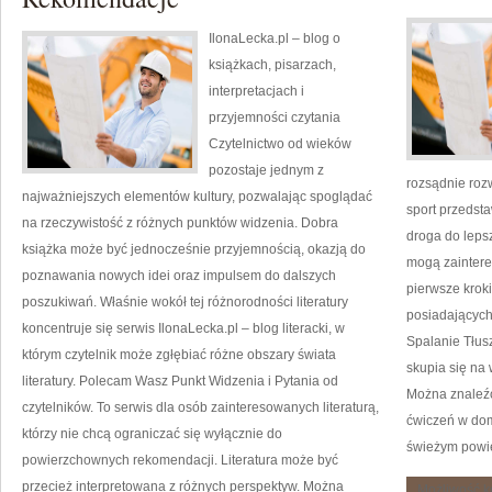
decyzję
bez
IlonaLecka.pl – blog o
niepotrzebnych
kosztów?
książkach, pisarzach,
interpretacjach i
przyjemności czytania
Czytelnictwo od wieków
pozostaje jednym z
rozsądnie roz
najważniejszych elementów kultury, pozwalając spoglądać
sport przedst
na rzeczywistość z różnych punktów widzenia. Dobra
droga do leps
książka może być jednocześnie przyjemnością, okazją do
mogą zaintere
poznawania nowych idei oraz impulsem do dalszych
pierwsze kroki
poszukiwań. Właśnie wokół tej różnorodności literatury
posiadających
koncentruje się serwis IlonaLecka.pl – blog literacki, w
Spalanie Tłusz
którym czytelnik może zgłębiać różne obszary świata
skupia się na
literatury. Polecam Wasz Punkt Widzenia i Pytania od
Można znaleźć
czytelników. To serwis dla osób zainteresowanych literaturą,
ćwiczeń w dom
którzy nie chcą ograniczać się wyłącznie do
świeżym powie
powierzchownych rekomendacji. Literatura może być
przecież interpretowana z różnych perspektyw. Można
Możliwość 