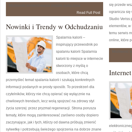
się przede ws
Kobiety
Możliwość komentowania
została wyłączona
w
ogranicza się
Read Full Post
Nauce
Studio Veriss
Nowinki i Trendy w Odchudzaniu
elementów, w 
temu serwis m
Spalarnia kalorii –
online, które
inspirujący przewodnik po
spalaniu kalorii Spalarnia
Możliwość 
kalorii to miejsce w internecie
stworzony z myślą o
Interne
osobach, które chcą
przemyśleć temat spalania kalorii i szukają konkretnych
informacji podanych w prosty sposób. To przestrzeń dla
czytelników, którzy nie chcą opierać się wyłącznie na
chwilowych trendach, lecz wolą spojrzeć na zdrowy styl
życia szerzej: przez pryzmat regeneracji. Strona porusza
tematy, które mogą zainteresować zarówno osoby dopiero
zaczynające, jak i tych, którzy od dawna próbują zmienić
elektroniczne
sylwetkę i potrzebują świeżego spojrzenia na dobrze znane