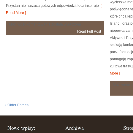
wycieczka może
Przystań nie narzuca gotowych odpowiedzi, lecz inspiruje
[
poświęcona tej
Read More ]
które chcą lep
Islandii oraz 
Psychoterapia
Możliwość komentowania
została wyłączona
i
niepowtarzalny
Read Full Post
Rozwój
Aktywne i Przy
szukają konkr
poczuć emocje
pomagają zapl
kultowe trasy, 
More ]
Możliwość 
« Older Entries
Nowe wpisy:
Archiwa
Stro