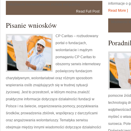
informacje o g
Technologie
Możliwość komentowania
została wyłączona
i
Read More ]
Read Full Post
Innowacje
Możliwość 
Pisanie wniosków
CP Caritas – rozbudowany
Poradni
portal o fundacjach,
wolontariacie i mądrym
pomaganiu CP Caritas to
obszerny serwis internetowy
poświęcony fundacjom
charytatywnym, wolontariatowi oraz różnym sposobom
wspierania osób znajdujących się w trudnej sytuacji
życiowej. Jest to przestrzeń, w którym można znaleźć
pomocne źródło
praktyczne informacje dotyczące działalności fundacji w
technologią d
Polsce i na świecie, organizowania pomocy, pozyskiwania
wątpliwościach
środków, prowadzenia zbiórek, współpracy z darczyńcami
myśleć o wła
oraz angażowania wolontariuszy. Tematyka serwisu
surowca. Polec
obejmuje między innymi wiadomości dotyczące działalności
Doświadczenia