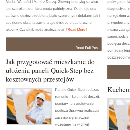
Moda i Wartości i Marki z Duszą. Główną tematyką serwisu
poświęcone la
jest szeroko rozumiana moda patriotyczna. Obejmuje ona
diagnostyce, n
zarówno odzież ozdobioną biało-czerwonymi detalami, jak i
narzędziom war
codzienne ubrania zawierające dyskretne patriotyczne
przygotowany 
akcenty. Czytelnik może znaleźć tutaj
[ Read More ]
można zagląda
samochodzie, 
Styl
Możliwość komentowania
została wyłączona
podjęcia decy
Patriotki
Read Full Post
pomagają lepi
poszczególny
Jak przygotować mieszkanie do
ułożenia paneli Quick-Step bez
Możliwość 
kosztownych przestojów
Kuchen
Panele Quick-Step podczas
remontu – kolejność decyzji,
pomiary i przygotowanie
podłoża Sprawna realizacja
zaczyna się znacznie
wcześniej niż w chwili