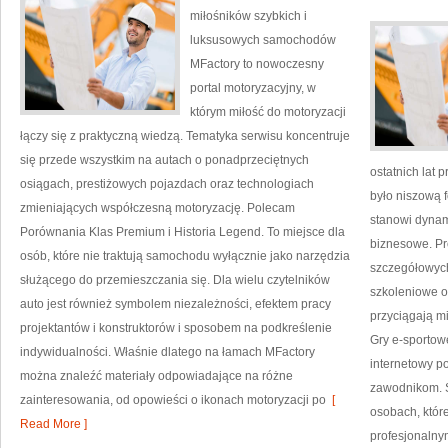
kosztownych
miłośników szybkich i
przestojów
luksusowych samochodów
MFactory to nowoczesny
portal motoryzacyjny, w
którym miłość do motoryzacji
łączy się z praktyczną wiedzą. Tematyka serwisu koncentruje
się przede wszystkim na autach o ponadprzeciętnych
ostatnich lat
osiągach, prestiżowych pojazdach oraz technologiach
było niszową 
zmieniających współczesną motoryzację. Polecam
stanowi dynam
Porównania Klas Premium i Historia Legend. To miejsce dla
biznesowe. Pr
osób, które nie traktują samochodu wyłącznie jako narzędzia
szczegółowych
służącego do przemieszczania się. Dla wielu czytelników
szkoleniowe or
auto jest również symbolem niezależności, efektem pracy
przyciągają m
projektantów i konstruktorów i sposobem na podkreślenie
Gry e-sportowe
indywidualności. Właśnie dlatego na łamach MFactory
internetowy p
można znaleźć materiały odpowiadające na różne
zawodnikom. S
zainteresowania, od opowieści o ikonach motoryzacji po
[
osobach, któr
Read More ]
profesjonalny