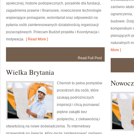
społecznej, historie podopiecznych, poradniki dla fundacji,
zarówno atuto
zagadnienia prawne i finansowe, nowoczesne technologie
ograniczenia,
wspierające pomaganie, wolontariat oraz odpowiedzi na
budowie. Dzi
pytania osób zainteresowanych działalnością organizacji
kompendium dl
pozarządowych. Polecam Budżet projektu i Koordynacja i
planujących p
motywacja.
[ Read More ]
naturalnych ma
More ]
Pisanie
Możliwość komentowania
została wyłączona
wniosków
Read Full Post
Możliwość 
Wielka Brytania
Nowocze
Cherrish to pełna pomysłów
przestrzeń dla osób, które
szukają podróżniczych
inspiracji i chcą poznawać
piękne zakątki bez
pośpiechu, z ciekawością i
otwartością na nowe doświadczenia. To internetowy
przewodnik po świecie, który może zainteresować zarówno