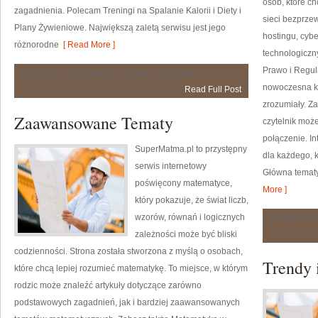
osób, które c
zagadnienia. Polecam Treningi na Spalanie Kalorii i Diety i
sieci bezprze
Plany Żywieniowe. Największą zaletą serwisu jest jego
hostingu, cyb
różnorodne
[ Read More ]
technologiczny
Prawo i Regula
Nowinki
Możliwość komentowania
została wyłączona
i
nowoczesna k
Read Full Post
Trendy
w
zrozumiały. Z
Odchudzaniu
Zaawansowane Tematy
czytelnik moż
połączenie. In
SuperMatma.pl to przystępny
dla każdego, k
serwis internetowy
Główna tematy
poświęcony matematyce,
More ]
który pokazuje, że świat liczb,
wzorów, równań i logicznych
Możliwość 
zależności może być bliski
codzienności. Strona została stworzona z myślą o osobach,
Trendy i
które chcą lepiej rozumieć matematykę. To miejsce, w którym
rodzic może znaleźć artykuły dotyczące zarówno
podstawowych zagadnień, jak i bardziej zaawansowanych