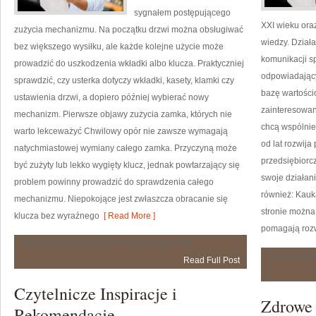
sygnałem postępującego
XXI wieku ora
zużycia mechanizmu. Na początku drzwi można obsługiwać
wiedzy. Działa
bez większego wysiłku, ale każde kolejne użycie może
komunikacji s
prowadzić do uszkodzenia wkładki albo klucza. Praktyczniej
odpowiadający
sprawdzić, czy usterka dotyczy wkładki, kasety, klamki czy
bazę wartości
ustawienia drzwi, a dopiero później wybierać nowy
zainteresowan
mechanizm. Pierwsze objawy zużycia zamka, których nie
chcą wspólnie
warto lekceważyć Chwilowy opór nie zawsze wymagają
od lat rozwija
natychmiastowej wymiany całego zamka. Przyczyną może
przedsiębiorc
być zużyty lub lekko wygięty klucz, jednak powtarzający się
swoje działani
problem powinny prowadzić do sprawdzenia całego
również: Kauk
mechanizmu. Niepokojące jest zwłaszcza obracanie się
stronie można 
klucza bez wyraźnego
[ Read More ]
pomagają roz
Naprawa
Możliwość komentowania
została wyłączona
czy
Możliwość 
Read Full Post
wymiana
zamka
–
Czytelnicze Inspiracje i
jak
Zdrowe 
podjąć
Rekomendacje
rozsądną