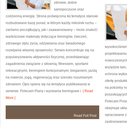
zdrowie, dobre
samopoczucie oraz
codzienną energię. Strona poświęcona tej tematyce stanowi
rozbudowane bazę porad, w którym każdy miłośnik ruchu –
zarówno początkujący, jak i zaawansowany – może znaleźć
wartościowe materiały dotyczące treningów, ćwiczeń,
zdrowego stylu życia, odżywiania oraz świadomego
wysokociśnien
rozwijania własnej sprawności. Serwis koncentruje się na
projektowaniu
popularyzowaniu aktywności fizycznej, przedstawiając
nowoczesnych 
zagadnienia związane z siłownią, fitnessem, sportami
wszędzie tam, 
rekreacyjnymi, treningiem funkcjonalnym, bieganiem, jazdą
ochrona wykon
na rowerze, jogą, regeneracją oraz szeroko rozumianym
ofertę produkt
zdrowiem. Opis opiera się na tematyce publikowanej w
na potrzeby n
serwisie. Polecam Plany i wyzwania treningowe i
[ Read
poszukujących
More ]
Polecam Przem
obejmuje ukła
Fitness
Możliwość komentowania
została wyłączona
opracowane z
Read Full Post
zastosowaniac