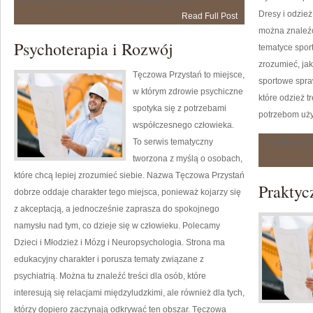
Dresy i odzie
Read Full Post
można znaleź
Psychoterapia i Rozwój
tematyce spor
zrozumieć, jak
Tęczowa Przystań to miejsce,
sportowe spra
w którym zdrowie psychiczne
które odzież 
spotyka się z potrzebami
potrzebom uż
współczesnego człowieka.
To serwis tematyczny
Możliwość 
tworzona z myślą o osobach,
które chcą lepiej zrozumieć siebie. Nazwa Tęczowa Przystań
Praktyc
dobrze oddaje charakter tego miejsca, ponieważ kojarzy się
z akceptacją, a jednocześnie zaprasza do spokojnego
namysłu nad tym, co dzieje się w człowieku. Polecamy
Dzieci i Młodzież i Mózg i Neuropsychologia. Strona ma
edukacyjny charakter i porusza tematy związane z
psychiatrią. Można tu znaleźć treści dla osób, które
interesują się relacjami międzyludzkimi, ale również dla tych,
którzy dopiero zaczynają odkrywać ten obszar. Tęczowa