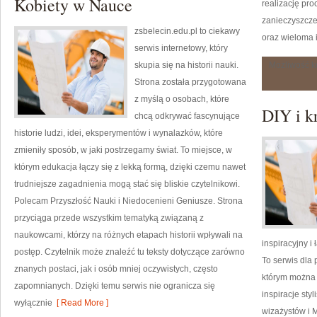
Kobiety w Nauce
realizację pr
zanieczyszcze
zsbelecin.edu.pl to ciekawy
oraz wieloma 
serwis internetowy, który
skupia się na historii nauki.
Możliwość 
Strona została przygotowana
z myślą o osobach, które
DIY i k
chcą odkrywać fascynujące
historie ludzi, idei, eksperymentów i wynalazków, które
zmieniły sposób, w jaki postrzegamy świat. To miejsce, w
którym edukacja łączy się z lekką formą, dzięki czemu nawet
trudniejsze zagadnienia mogą stać się bliskie czytelnikowi.
Polecam Przyszłość Nauki i Niedocenieni Geniusze. Strona
przyciąga przede wszystkim tematyką związaną z
naukowcami, którzy na różnych etapach historii wpływali na
inspiracyjny i
postęp. Czytelnik może znaleźć tu teksty dotyczące zarówno
To serwis dla
znanych postaci, jak i osób mniej oczywistych, często
którym można 
zapomnianych. Dzięki temu serwis nie ogranicza się
inspiracje sty
wyłącznie
[ Read More ]
wizażystów i M