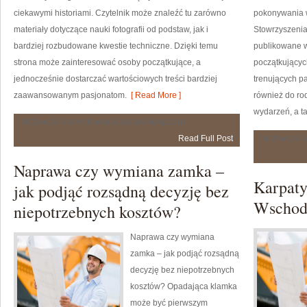
ciekawymi historiami. Czytelnik może znaleźć tu zarówno
pokonywania 
materiały dotyczące nauki fotografii od podstaw, jak i
Stowrzyszenia 
bardziej rozbudowane kwestie techniczne. Dzięki temu
publikowane 
strona może zainteresować osoby początkujące, a
początkujących
jednocześnie dostarczać wartościowych treści bardziej
trenujących pa
zaawansowanym pasjonatom.
[ Read More ]
również do ro
wydarzeń, a ta
Poradniki
Możliwość komentowania
została wyłączona
Fotograficzne
Read Full Post
Możliwość 
Naprawa czy wymiana zamka –
Karpaty
jak podjąć rozsądną decyzję bez
Wschod
niepotrzebnych kosztów?
Naprawa czy wymiana
zamka – jak podjąć rozsądną
decyzję bez niepotrzebnych
kosztów? Opadająca klamka
może być pierwszym