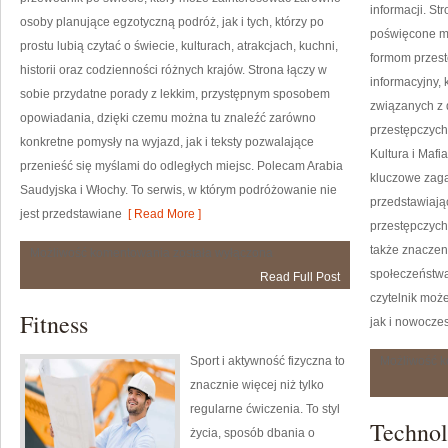
informacji. S
osoby planujące egzotyczną podróż, jak i tych, którzy po
poświęcone maf
prostu lubią czytać o świecie, kulturach, atrakcjach, kuchni,
formom przest
historii oraz codzienności różnych krajów. Strona łączy w
informacyjny, 
sobie przydatne porady z lekkim, przystępnym sposobem
związanych z 
opowiadania, dzięki czemu można tu znaleźć zarówno
przestępczych
konkretne pomysły na wyjazd, jak i teksty pozwalające
Kultura i Mafi
przenieść się myślami do odległych miejsc. Polecam Arabia
kluczowe zaga
Saudyjska i Włochy. To serwis, w którym podróżowanie nie
przedstawiają
jest przedstawiane
[ Read More ]
przestępczych,
także znaczeni
Wielka
Możliwość komentowania
została wyłączona
Brytania
społeczeństwa
Read Full Post
czytelnik moż
Fitness
jak i nowocze
Sport i aktywność fizyczna to
Możliwość 
znacznie więcej niż tylko
regularne ćwiczenia. To styl
Technol
życia, sposób dbania o