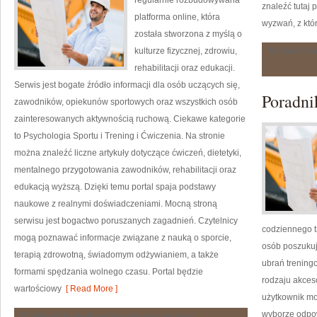
regularnie rozbudowywana
znaleźć tutaj
platforma online, która
wyzwań, z któ
została stworzona z myślą o
kulturze fizycznej, zdrowiu,
Możliwość 
rehabilitacji oraz edukacji.
Serwis jest bogate źródło informacji dla osób uczących się,
Poradni
zawodników, opiekunów sportowych oraz wszystkich osób
zainteresowanych aktywnością ruchową. Ciekawe kategorie
to Psychologia Sportu i Trening i Ćwiczenia. Na stronie
można znaleźć liczne artykuły dotyczące ćwiczeń, dietetyki,
mentalnego przygotowania zawodników, rehabilitacji oraz
edukacją wyższą. Dzięki temu portal spaja podstawy
naukowe z realnymi doświadczeniami. Mocną stroną
serwisu jest bogactwo poruszanych zagadnień. Czytelnicy
codziennego tr
mogą poznawać informacje związane z nauką o sporcie,
osób poszukuj
terapią zdrowotną, świadomym odżywianiem, a także
ubrań trening
formami spędzania wolnego czasu. Portal będzie
rodzaju akceso
wartościowy
[ Read More ]
użytkownik mo
wyborze odpo
AWF
Możliwość komentowania
została wyłączona