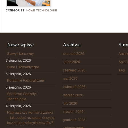
CATEGORIES:
NOWE TECHNOLOGIE
Nowe wpisy:
Archiwa
Stro
Stawy i kończyny
sierpień 2026
Arch
7 sierpnia, 2026
lipiec 2026
Spis T
Silne i Romantyczne
czerwiec 2026
Tagi
6 sierpnia, 2026
maj 2026
Poradniki Fotograficzne
kwiecień 2026
5 sierpnia, 2026
Sportowe Gadżety i
marzec 2026
Technologie
luty 2026
4 sierpnia, 2026
styczeń 2026
Naprawa czy wymiana zamka
– jak podjąć rozsądną decyzję
grudzień 2025
bez niepotrzebnych kosztów?