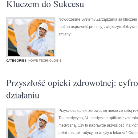
Kluczem do Sukcesu
Nowoczesne Systemy Zarządzania są kluczem do
można usprawnić procesy, zwiększyć efektywno
zmiany!
CATEGORIES:
NOWE TECHNOLOGIE
Przyszłość opieki zdrowotnej: cyfr
działaniu
Przyszłość opieki zdrowotnej niesie ze sobą rew
Telemedycyna, AI i medyczne aplikacje zmienia
medyczną. Czy to naprawdę przyszłość, na któr
pełni zastąpi tradycyjne wizyty u lekarza? Od