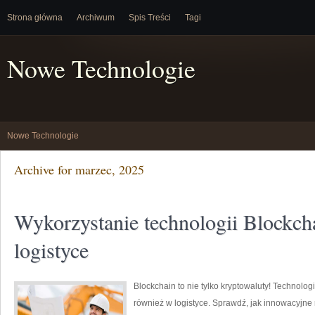
Strona główna
Archiwum
Spis Treści
Tagi
Nowe Technologie
Nowe Technologie
Archive for marzec, 2025
Wykorzystanie technologii Blockch
logistyce
Blockchain to nie tylko kryptowaluty! Technolog
również w logistyce. Sprawdź, jak innowacyjne