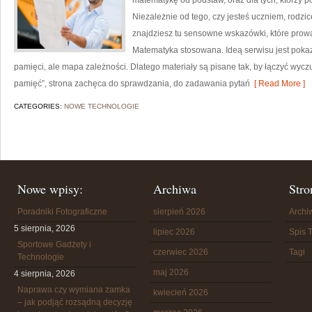
matematykę od podstaw, oraz dla tych, którzy p
Niezależnie od tego, czy jesteś uczniem, rodz
znajdziesz tu sensowne wskazówki, które prowa
Matematyka stosowana. Ideą serwisu jest pokaza
pamięci, ale mapa zależności. Dlatego materiały są pisane tak, by łączyć wycz
pamięć”, strona zachęca do sprawdzania, do zadawania pytań
[ Read More ]
CATEGORIES:
NOWE TECHNOLOGIE
Nowe wpisy:
Archiwa
Stro
Poradniki Fotograficzne
sierpień 2026
Arch
5 sierpnia, 2026
lipiec 2026
Spis T
Sportowe Gadżety i
czerwiec 2026
Tagi
Technologie
maj 2026
4 sierpnia, 2026
Naprawa czy wymiana zamka
kwiecień 2026
– jak podjąć rozsądną decyzję