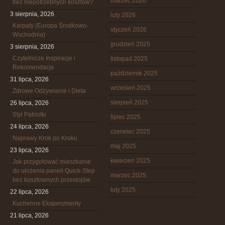
marzec 2026
bez niepotrzebnych kosztów?
3 sierpnia, 2026
luty 2026
Karpaty (Europa Środkowo-
styczeń 2026
Wschodnia)
grudzień 2025
3 sierpnia, 2026
Czytelnicze Inspiracje i
listopad 2025
Rekomendacje
październik 2025
31 lipca, 2026
wrzesień 2025
Zdrowe Odżywianie i Dieta
sierpień 2025
26 lipca, 2026
Styl Patriotki
lipiec 2025
24 lipca, 2026
czerwiec 2025
Naprawy Krok po Kroku
maj 2025
23 lipca, 2026
kwiecień 2025
Jak przygotować mieszkanie
do ułożenia paneli Quick-Step
marzec 2025
bez kosztownych przestojów
luty 2025
22 lipca, 2026
Kuchenne Eksperymenty
21 lipca, 2026