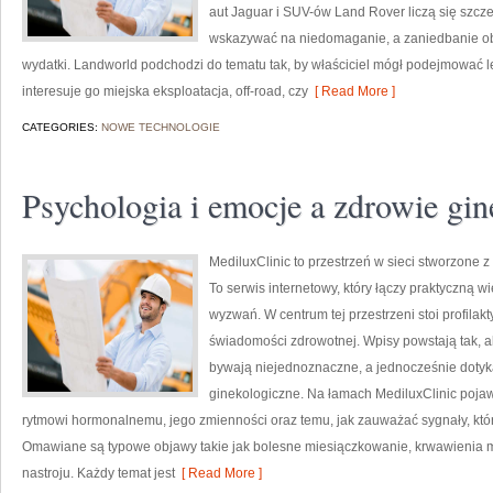
aut Jaguar i SUV-ów Land Rover liczą się szcze
wskazywać na niedomaganie, a zaniedbanie ob
wydatki. Landworld podchodzi do tematu tak, by właściciel mógł podejmować le
interesuje go miejska eksploatacja, off-road, czy
[ Read More ]
CATEGORIES:
NOWE TECHNOLOGIE
Psychologia i emocje a zdrowie gin
MediluxClinic to przestrzeń w sieci stworzone 
To serwis internetowy, który łączy praktyczną 
wyzwań. W centrum tej przestrzeni stoi profila
świadomości zdrowotnej. Wpisy powstają tak, a
bywają niejednoznaczne, a jednocześnie dotyka
ginekologiczne. Na łamach MediluxClinic pojaw
rytmowi hormonalnemu, jego zmienności oraz temu, jak zauważać sygnały, kt
Omawiane są typowe objawy takie jak bolesne miesiączkowanie, krwawienia
nastroju. Każdy temat jest
[ Read More ]