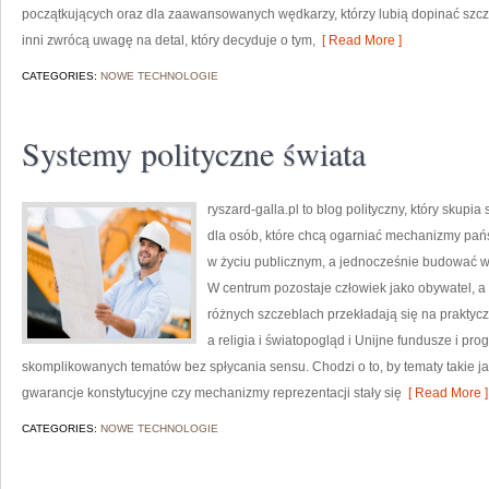
początkujących oraz dla zaawansowanych wędkarzy, którzy lubią dopinać szcze
inni zwrócą uwagę na detal, który decyduje o tym,
[ Read More ]
CATEGORIES:
NOWE TECHNOLOGIE
Systemy polityczne świata
ryszard-galla.pl to blog polityczny, który skupi
dla osób, które chcą ogarniać mechanizmy pańs
w życiu publicznym, a jednocześnie budować wł
W centrum pozostaje człowiek jako obywatel, a
różnych szczeblach przekładają się na praktyc
a religia i światopogląd i Unijne fundusze i pr
skomplikowanych tematów bez spłycania sensu. Chodzi o to, by tematy takie ja
gwarancje konstytucyjne czy mechanizmy reprezentacji stały się
[ Read More ]
CATEGORIES:
NOWE TECHNOLOGIE