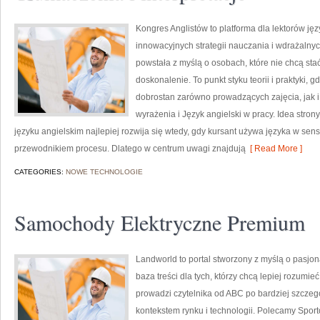
Kongres Anglistów to platforma dla lektorów ję
innowacyjnych strategii nauczania i wdrażalnyc
powstała z myślą o osobach, które nie chcą stać
doskonalenie. To punkt styku teorii i praktyki, 
dobrostan zarówno prowadzących zajęcia, jak i
wyrażenia i Język angielski w pracy. Idea stro
języku angielskim najlepiej rozwija się wtedy, gdy kursant używa języka w sen
przewodnikiem procesu. Dlatego w centrum uwagi znajdują
[ Read More ]
CATEGORIES:
NOWE TECHNOLOGIE
Samochody Elektryczne Premium
Landworld to portal stworzony z myślą o pasjo
baza treści dla tych, którzy chcą lepiej rozumi
prowadzi czytelnika od ABC po bardziej szcze
kontekstem rynku i technologii. Polecamy Sporto