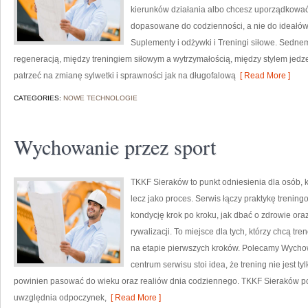
kierunków działania albo chcesz uporządkować 
dopasowane do codzienności, a nie do ideałów 
Suplementy i odżywki i Treningi siłowe. Sednem
regeneracją, między treningiem siłowym a wytrzymałością, między stylem jed
patrzeć na zmianę sylwetki i sprawności jak na długofalową
[ Read More ]
CATEGORIES:
NOWE TECHNOLOGIE
Wychowanie przez sport
TKKF Sieraków to punkt odniesienia dla osób, kt
lecz jako proces. Serwis łączy praktykę trenin
kondycję krok po kroku, jak dbać o zdrowie ora
rywalizacji. To miejsce dla tych, którzy chcą tr
na etapie pierwszych kroków. Polecamy Wychowa
centrum serwisu stoi idea, że trening nie jest t
powinien pasować do wieku oraz realiów dnia codziennego. TKKF Sieraków 
uwzględnia odpoczynek,
[ Read More ]