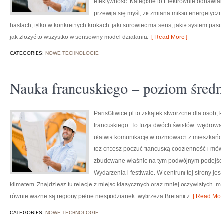
efektywność. Kategorie to Elektrownie odnawia
przewija się myśl, że zmiana miksu energetyczn
hasłach, tylko w konkretnych krokach: jaki surowiec ma sens, jakie system pasuj
jak złożyć to wszystko w sensowny model działania.
[ Read More ]
CATEGORIES:
NOWE TECHNOLOGIE
Nauka francuskiego – poziom śred
ParisGliwice.pl to zakątek stworzone dla osób, 
francuskiego. To fuzja dwóch światów: wędrowan
ułatwia komunikację w rozmowach z mieszkańcam
też chcesz poczuć francuską codzienność i mówi
zbudowane właśnie na tym podwójnym podejściu
Wydarzenia i festiwale. W centrum tej strony je
klimatem. Znajdziesz tu relacje z miejsc klasycznych oraz mniej oczywistych. mi
równie ważne są regiony pełne niespodzianek: wybrzeża Bretanii z
[ Read Mor
CATEGORIES:
NOWE TECHNOLOGIE