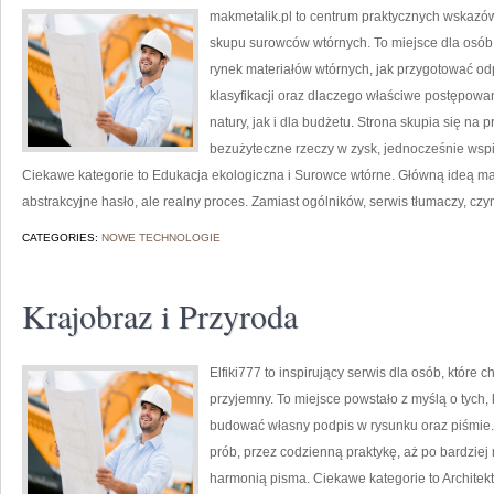
makmetalik.pl to centrum praktycznych wskazó
skupu surowców wtórnych. To miejsce dla osób i 
rynek materiałów wtórnych, jak przygotować od
klasyfikacji oraz dlaczego właściwe postępow
natury, jak i dla budżetu. Strona skupia się na 
bezużyteczne rzeczy w zysk, jednocześnie wsp
Ciekawe kategorie to Edukacja ekologiczna i Surowce wtórne. Główną ideą makme
abstrakcyjne hasło, ale realny proces. Zamiast ogólników, serwis tłumaczy, cz
CATEGORIES:
NOWE TECHNOLOGIE
Krajobraz i Przyroda
Elfiki777 to inspirujący serwis dla osób, które 
przyjemny. To miejsce powstało z myślą o tych, k
budować własny podpis w rysunku oraz piśmie.
prób, przez codzienną praktykę, aż po bardzie
harmonią pisma. Ciekawe kategorie to Architektu