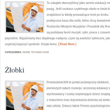
To zakątek stworzyliśmy jako serwis edukacji m
pasją. Jeśli szukasz czytelnego startu w świa
znajdziesz tu teksty prowadzące krok po kroku. 
praktyczna baza dla osób, które chcą świadomie
Rodziców Młodych Muzyków i Poradnik dla Ro
są podstawy teorii muzyki: rytm, praca z czasem
pięciolinii. Wyjaśniamy bez zbędnego nadęcia, czym są wartości rytmiczne, jak li
szybciej kojarzyć symbole. Dzięki temu
[ Read More ]
CATEGORIES:
NOWE TECHNOLOGIE
Żłobki
Przedszkole309 to portal poświęcony żłobkom,
pierwszych latach rozwoju: wczesnej edukacji s
wychowawcy i osoby wspierające dzieci znajdą
z maluchem oraz dojrzewania dziecka od wiek
lata szkoły. Zobacz także Pomoc psychologiczna