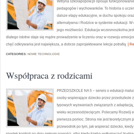
Witryna szkolapopow.pl opisuje funkcjonowanie
pedagogów i wychowanków. To historia o ucze
dalsze etapy edukacyjne, w duchu spokoju oraz
alternatywna i Rodzice w systemie edukacji. W 
jego możliwości. Edukacja wczesnoszkolna jest 
dlatego istotne staje się mądre prowadzenie w liczeniu oraz w rozwoju emocjon
chęć odkrywania jest największa, a dobrze zaprojektowane lekcje potrafią
[ Re
CATEGORIES:
NOWE TECHNOLOGIE
Współpraca z rodzicami
PRZEDSZKOLE NA 5 – serwis o edukacji maluch
osoby wspierające dziecko przez przedszkole z
typowych wyzwaniach związanych z adaptacją, 
wieku wczesnodziecięcym. Polecamy Rozwój em
pierwsza pomoc. Strona nie jest teoretycznym p
przewodnik po tym, jak wspierać dziecko, kiedy
spadek kontroli po dniu pełnym nowości, albo kiedy trzeba wytłumaczyć trudną 