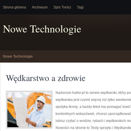
Strona główna
Archiwum
Spis Treści
Tagi
Nowe Technologie
Nowe Technologie
Wędkarstwo a zdrowie
Nadorsze-haller.pl to serwis wędkarski, który p
wędkarska jest czymś więcej niż tylko weekend
spotyka teorię, a każdy tekst ma pomagać łowić 
konkretnych wskazówek, chcesz uporządkować 
lubisz czytać o wodzie, rybach i wędkarskich re
Nowości na stronie to Testy sprzętu i Wędkarstw