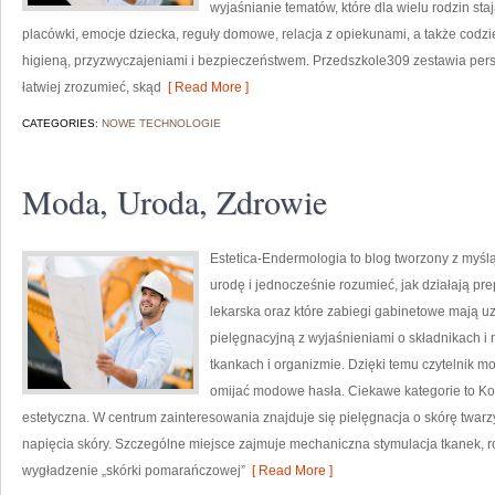
wyjaśnianie tematów, które dla wielu rodzin s
placówki, emocje dziecka, reguły domowe, relacja z opiekunami, a także cod
higieną, przyzwyczajeniami i bezpieczeństwem. Przedszkole309 zestawia pers
łatwiej zrozumieć, skąd
[ Read More ]
CATEGORIES:
NOWE TECHNOLOGIE
Moda, Uroda, Zdrowie
Estetica-Endermologia to blog tworzony z myśl
urodę i jednocześnie rozumieć, jak działają pr
lekarska oraz które zabiegi gabinetowe mają uz
pielęgnacyjną z wyjaśnieniami o składnikach 
tkankach i organizmie. Dzięki temu czytelnik 
omijać modowe hasła. Ciekawe kategorie to Ko
estetyczna. W centrum zainteresowania znajduje się pielęgnacja o skórę twarzy
napięcia skóry. Szczególne miejsce zajmuje mechaniczna stymulacja tkanek, 
wygładzenie „skórki pomarańczowej”
[ Read More ]