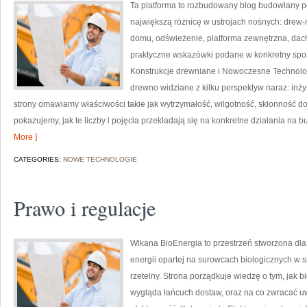
Ta platforma to rozbudowany blog budowlany p
największą różnicę w ustrojach nośnych: drew-
domu, odświeżenie, platforma zewnętrzna, dach,
praktyczne wskazówki podane w konkretny spos
Konstrukcje drewniane i Nowoczesne Technolo
drewno widziane z kilku perspektyw naraz: inżyn
strony omawiamy właściwości takie jak wytrzymałość, wilgotność, skłonność do 
pokazujemy, jak te liczby i pojęcia przekładają się na konkretne działania na 
More ]
CATEGORIES:
NOWE TECHNOLOGIE
Prawo i regulacje
Wikana BioEnergia to przestrzeń stworzona dla 
energii opartej na surowcach biologicznych w 
rzetelny. Strona porządkuje wiedzę o tym, jak b
wygląda łańcuch dostaw, oraz na co zwracać 