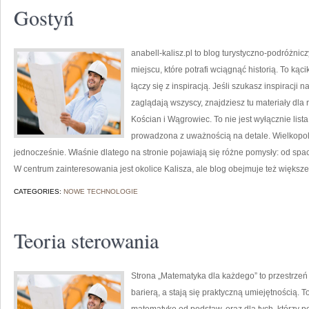
Gostyń
anabell-kalisz.pl to blog turystyczno-podróżnic
miejscu, które potrafi wciągnąć historią. To ką
łączy się z inspiracją. Jeśli szukasz inspiracji 
zaglądają wszyscy, znajdziesz tu materiały dla
Kościan i Wągrowiec. To nie jest wyłącznie lista
prowadzona z uważnością na detale. Wielkopols
jednocześnie. Właśnie dlatego na stronie pojawiają się różne pomysły: od s
W centrum zainteresowania jest okolice Kalisza, ale blog obejmuje też większe
CATEGORIES:
NOWE TECHNOLOGIE
Teoria sterowania
Strona „Matematyka dla każdego” to przestrzeń 
barierą, a stają się praktyczną umiejętnością.