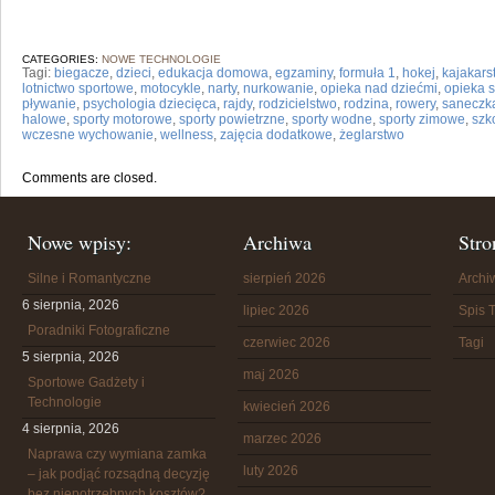
CATEGORIES:
NOWE TECHNOLOGIE
Tagi:
biegacze
,
dzieci
,
edukacja domowa
,
egzaminy
,
formuła 1
,
hokej
,
kajakars
lotnictwo sportowe
,
motocykle
,
narty
,
nurkowanie
,
opieka nad dziećmi
,
opieka 
pływanie
,
psychologia dziecięca
,
rajdy
,
rodzicielstwo
,
rodzina
,
rowery
,
saneczk
halowe
,
sporty motorowe
,
sporty powietrzne
,
sporty wodne
,
sporty zimowe
,
szk
wczesne wychowanie
,
wellness
,
zajęcia dodatkowe
,
żeglarstwo
Comments are closed.
Nowe wpisy:
Archiwa
Stro
Silne i Romantyczne
sierpień 2026
Arch
6 sierpnia, 2026
lipiec 2026
Spis T
Poradniki Fotograficzne
czerwiec 2026
Tagi
5 sierpnia, 2026
maj 2026
Sportowe Gadżety i
Technologie
kwiecień 2026
4 sierpnia, 2026
marzec 2026
Naprawa czy wymiana zamka
luty 2026
– jak podjąć rozsądną decyzję
bez niepotrzebnych kosztów?