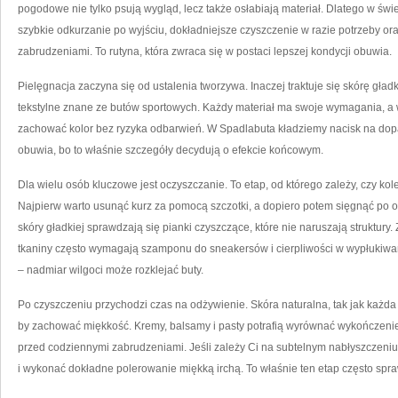
pogodowe nie tylko psują wygląd, lecz także osłabiają materiał. Dlatego w świ
szybkie odkurzanie po wyjściu, dokładniejsze czyszczenie w razie potrzeby o
zabrudzeniami. To rutyna, która zwraca się w postaci lepszej kondycji obuwia.
Pielęgnacja zaczyna się od ustalenia tworzywa. Inaczej traktuje się skórę gładk
tekstylne znane ze butów sportowych. Każdy materiał ma swoje wymagania, a 
zachować kolor bez ryzyka odbarwień. W Spadlabuta kładziemy nacisk na do
obuwia, bo to właśnie szczegóły decydują o efekcie końcowym.
Dla wielu osób kluczowe jest oczyszczanie. To etap, od którego zależy, czy ko
Najpierw warto usunąć kurz za pomocą szczotki, a dopiero potem sięgnąć po 
skóry gładkiej sprawdzają się pianki czyszczące, które nie naruszają struktury.
tkaniny często wymagają szamponu do sneakersów i cierpliwości w wypłukiwaniu
– nadmiar wilgoci może rozklejać buty.
Po czyszczeniu przychodzi czas na odżywienie. Skóra naturalna, tak jak każda
by zachować miękkość. Kremy, balsamy i pasty potrafią wyrównać wykończenie
przed codziennymi zabrudzeniami. Jeśli zależy Ci na subtelnym nabłyszczeni
i wykonać dokładne polerowanie miękką irchą. To właśnie ten etap często spraw