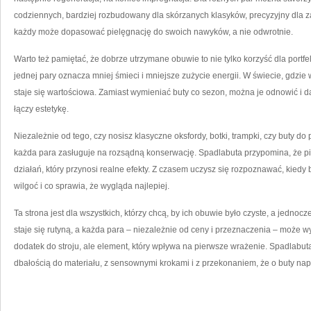
codziennych, bardziej rozbudowany dla skórzanych klasyków, precyzyjny dla z
każdy może dopasować pielęgnację do swoich nawyków, a nie odwrotnie.
Warto też pamiętać, że dobrze utrzymane obuwie to nie tylko korzyść dla portfe
jednej pary oznacza mniej śmieci i mniejsze zużycie energii. W świecie, gdzie 
staje się wartościowa. Zamiast wymieniać buty co sezon, można je odnowić i dal
łączy estetykę.
Niezależnie od tego, czy nosisz klasyczne oksfordy, botki, trampki, czy buty do p
każda para zasługuje na rozsądną konserwację. Spadlabuta przypomina, że pie
działań, który przynosi realne efekty. Z czasem uczysz się rozpoznawać, kiedy 
wilgoć i co sprawia, że wygląda najlepiej.
Ta strona jest dla wszystkich, którzy chcą, by ich obuwie było czyste, a jednocz
staje się rutyną, a każda para – niezależnie od ceny i przeznaczenia – może wy
dodatek do stroju, ale element, który wpływa na pierwsze wrażenie. Spadlabu
dbałością do materiału, z sensownymi krokami i z przekonaniem, że o buty n