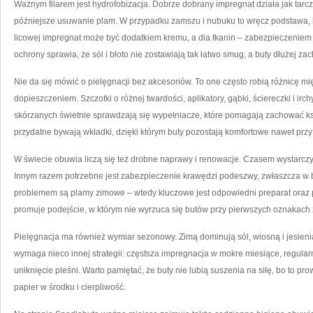
Ważnym filarem jest hydrofobizacja. Dobrze dobrany impregnat działa jak tarcza
późniejsze usuwanie plam. W przypadku zamszu i nubuku to wręcz podstawa, 
licowej impregnat może być dodatkiem kremu, a dla tkanin – zabezpieczenie
ochrony sprawia, że sól i błoto nie zostawiają tak łatwo smug, a buty dłużej z
Nie da się mówić o pielęgnacji bez akcesoriów. To one często robią różnicę
dopieszczeniem. Szczotki o różnej twardości, aplikatory, gąbki, ściereczki i ir
skórzanych świetnie sprawdzają się wypełniacze, które pomagają zachować ksz
przydatne bywają wkładki, dzięki którym buty pozostają komfortowe nawet prz
W świecie obuwia liczą się też drobne naprawy i renowacje. Czasem wystarczy
Innym razem potrzebne jest zabezpieczenie krawędzi podeszwy, zwłaszcza w b
problemem są plamy zimowe – wtedy kluczowe jest odpowiedni preparat oraz
promuje podejście, w którym nie wyrzuca się butów przy pierwszych oznakach zu
Pielęgnacja ma również wymiar sezonowy. Zimą dominują sól, wiosną i jesienią
wymaga nieco innej strategii: częstsza impregnacja w mokre miesiące, regular
uniknięcie pleśni. Warto pamiętać, że buty nie lubią suszenia na siłę, bo to pro
papier w środku i cierpliwość.