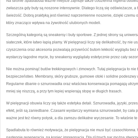
Na stronie Spadlabuta ważne miejsce zajmuje także codzienna higiena obuwia
zwłaszcza gdy buty są noszone intensywnie. Dlatego liczą się odświeżacze, a 
świeżość. Dobrą praktyką jest również naprzemienne noszenie, dzięki czemu 
który znacząco wpływa na żywotność ulubionych modeli.
Szczególną kategorią są sneakersy i buty sportowe. Z jednej strony są uniwers
siateczek, które łatwo łapią plamy. W pielęgnacji liczy się delikatność, by nie
czyszczenia oraz akcesoria pozwalają przywrócić butom lekkość wyglądu bez
wystarczy łagodne mycie, by sneakersy wyglądały estetycznie przez cały sezon
Nie można pominąć butów trekkingowych i zimowych. Tutaj pielęgnacja to nie t
bezpieczeństwo. Membrany, skóry grubsze, gumowe otoki i solidne podeszwy
Regularne dbanie o sznurowadła oraz właściwa konserwacja pomagają utrzy
mniej się niszczą, a przy tym lepiej wspierają stopę w długich trasach.
W pielęgnacji obuwia liczy się także estetyka detali. Sznurowadła, języki, prz
efekt, jeśli są zaniedbane. Czasami wystarczy wymiana sznurowadeł, by cała p
ważne jest też równy połysk, a dla zamszu delikatne wyczesanie. To właśnie te
Spadlabuta to również motywacja, że pielęgnacja nie musi być czasochłonna. W
następnie regeneracja, na koniec impregnacja. Dla różnych par można stworzy