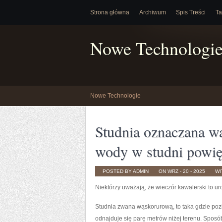
Strona główna
Archiwum
Spis Treści
Ta
Nowe Technologi
Nowe Technologie
Studnia oznaczana w
wody w studni powię
POSTED BY ADMIN
ON WRZ - 20 - 2025
WI
Niektórzy uważają, że wieczór kawalerski to u
Studnia zwana wąskorurową, to taka gdzie poz
odnajduje się parę metrów niżej terenu. Sposó