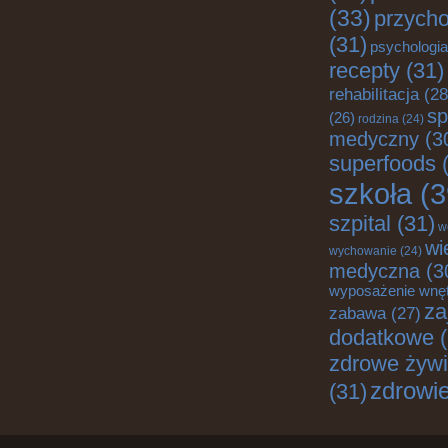
(33)
przych
(31)
psychologia
recepty
(31)
rehabilitacja
(28
sp
(26)
rodzina
(24)
medyczny
(3
superfoods
(
szkoła
(3
szpital
(31)
w
wi
wychowanie
(24)
medyczna
(3
wyposażenie wnę
za
zabawa
(27)
dodatkowe
(
zdrowe żywi
zdrowi
(31)