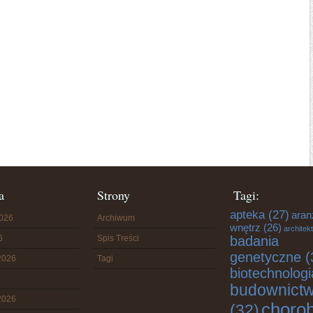
a
Strony
Tagi:
apteka
(27)
aran
2026
Archiwum
wnętrz
(26)
architek
6
Spis Treści
badania
genetyczne
(
2026
Tagi
biotechnologi
budownict
2026
choro
(32)