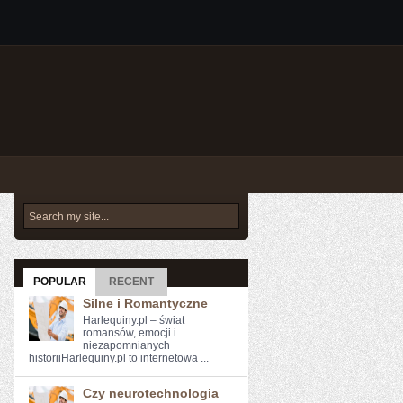
POPULAR
RECENT
Silne i Romantyczne
Harlequiny.pl – świat
romansów, emocji i
niezapomnianych
historiiHarlequiny.pl to internetowa ...
Czy neurotechnologia