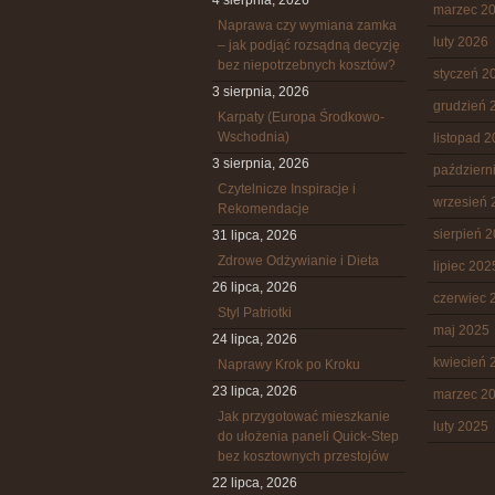
4 sierpnia, 2026
marzec 2
Naprawa czy wymiana zamka
luty 2026
– jak podjąć rozsądną decyzję
bez niepotrzebnych kosztów?
styczeń 2
3 sierpnia, 2026
grudzień 
Karpaty (Europa Środkowo-
Wschodnia)
listopad 
3 sierpnia, 2026
październ
Czytelnicze Inspiracje i
wrzesień 
Rekomendacje
sierpień 
31 lipca, 2026
Zdrowe Odżywianie i Dieta
lipiec 202
26 lipca, 2026
czerwiec 
Styl Patriotki
maj 2025
24 lipca, 2026
kwiecień 
Naprawy Krok po Kroku
23 lipca, 2026
marzec 2
Jak przygotować mieszkanie
luty 2025
do ułożenia paneli Quick-Step
bez kosztownych przestojów
22 lipca, 2026