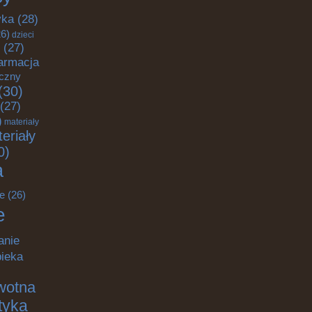
yka
(28)
6)
dzieci
(27)
armacja
yczny
(30)
(27)
)
materiały
eriały
0)
a
e
(26)
e
anie
pieka
wotna
ktyka