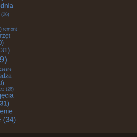
odnia
(26)
)
remont
rzęt
0)
31)
9)
czesne
edza
0)
trz
(26)
jęcia
31)
enie
e
(34)