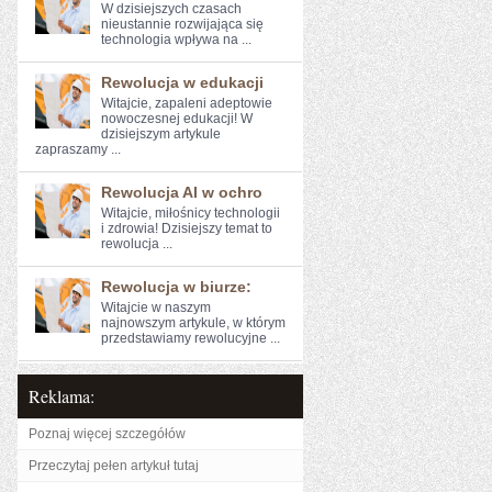
W dzisiejszych czasach
nieustannie rozwijająca się
technologia wpływa na ...
Rewolucja w edukacji
Witajcie, zapaleni adeptowie
nowoczesnej edukacji! W
dzisiejszym artykule
zapraszamy ...
Rewolucja AI w ochro
Witajcie, miłośnicy technologii
i zdrowia! ⁤Dzisiejszy temat to
rewolucja ...
Rewolucja w biurze:
Witajcie w ​naszym
najnowszym artykule, w którym​
przedstawiamy rewolucyjne ...
Reklama:
Poznaj więcej szczegółów
Przeczytaj pełen artykuł tutaj