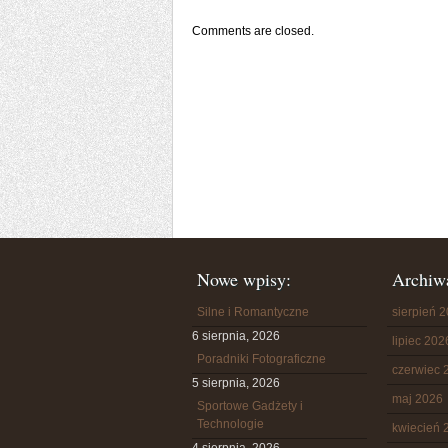
Comments are closed.
Nowe wpisy:
Archiw
Silne i Romantyczne
sierpień 
6 sierpnia, 2026
lipiec 202
Poradniki Fotograficzne
czerwiec 
5 sierpnia, 2026
maj 2026
Sportowe Gadżety i
Technologie
kwiecień 