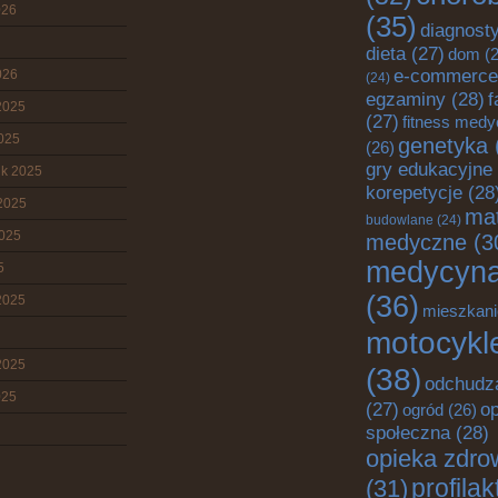
026
(35)
diagnost
dieta
(27)
dom
(2
e-commerce
026
(24)
egzaminy
(28)
f
2025
(27)
fitness med
2025
genetyka
(26)
gry edukacyjne
ik 2025
korepetycje
(28
2025
mat
budowlane
(24)
2025
medyczne
(3
medycyn
5
(36)
2025
mieszkani
motocykl
2025
(38)
odchudz
025
o
(27)
ogród
(26)
społeczna
(28)
opieka zdro
profila
(31)