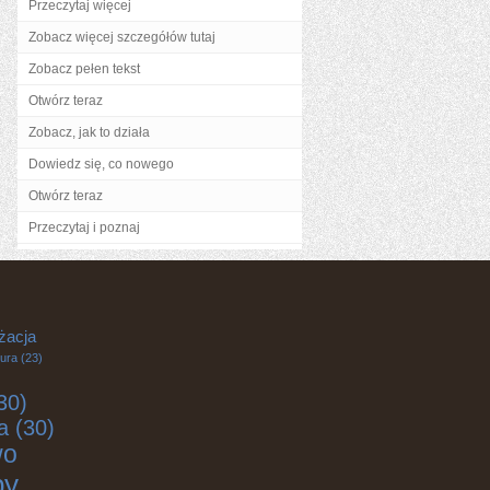
Przeczytaj więcej
Zobacz więcej szczegółów tutaj
Zobacz pełen tekst
Otwórz teraz
Zobacz, jak to działa
Dowiedz się, co nowego
Otwórz teraz
Przeczytaj i poznaj
żacja
tura
(23)
30)
a
(30)
wo
by