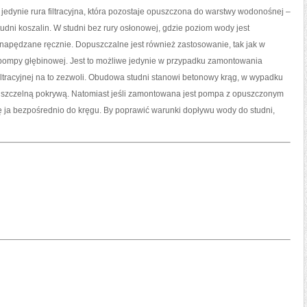
POWIĘKSZYŁ
 jedynie rura filtracyjna, która pozostaje opuszczona do warstwy wodonośnej –
SIĘ
POD
ni koszalin. W studni bez rury osłonowej, gdzie poziom wody jest
WPŁYWEM
CIŚNIENIA
 napędzane ręcznie. Dopuszczalne jest również zastosowanie, tak jak w
 pompy głębinowej. Jest to możliwe jedynie w przypadku zamontowania
filtracyjnej na to zezwoli. Obudowa studni stanowi betonowy krąg, w wypadku
 szczelną pokrywą. Natomiast jeśli zamontowana jest pompa z opuszczonym
się ja bezpośrednio do kręgu. By poprawić warunki dopływu wody do studni,