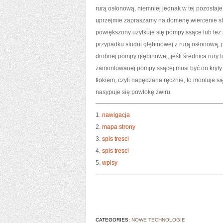
rurą osłonową, niemniej jednak w tej pozostaje
uprzejmie zapraszamy na domenę wiercenie stud
powiększony użytkuje się pompy ssące lub też
przypadku studni głębinowej z rurą osłonową,
drobnej pompy głębinowej, jeśli średnica rury 
zamontowanej pompy ssącej musi być on kryty
tłokiem, czyli napędzana ręcznie, to montuje 
nasypuje się powłokę żwiru.
1.
nawigacja
2.
mapa strony
3.
spis tresci
4.
spis tresci
5.
wpisy
CATEGORIES:
NOWE TECHNOLOGIE