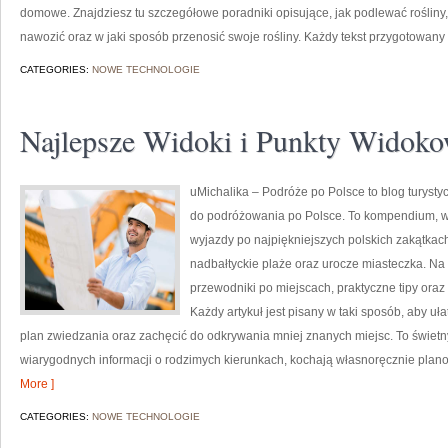
domowe. Znajdziesz tu szczegółowe poradniki opisujące, jak podlewać roślin
nawozić oraz w jaki sposób przenosić swoje rośliny. Każdy tekst przygotowany
CATEGORIES:
NOWE TECHNOLOGIE
Najlepsze Widoki i Punkty Widok
uMichalika – Podróże po Polsce to blog turysty
do podróżowania po Polsce. To kompendium, w 
wyjazdy po najpiękniejszych polskich zakątkach
nadbałtyckie plaże oraz urocze miasteczka. N
przewodniki po miejscach, praktyczne tipy ora
Każdy artykuł jest pisany w taki sposób, aby u
plan zwiedzania oraz zachęcić do odkrywania mniej znanych miejsc. To świetny
wiarygodnych informacji o rodzimych kierunkach, kochają własnoręcznie pla
More ]
CATEGORIES:
NOWE TECHNOLOGIE