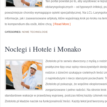
Ten portal powstał po to, aby asystować w le
otolaryngologicznych – od typowych infekcji, p
poważniejsze choroby wymagające opieki specjalistycznej. Na LCL-Laryngol
informacje, jak i zaawansowane artykuły, które wyjaśniają krok po kroku na tem
to kompendium dla osób, które chcą
[ Read More ]
CATEGORIES:
NOWE TECHNOLOGIE
Noclegi i Hotele i Monako
Zlotoloto.pl to serwis stworzony z myślą o rodz
praktyczne tipy oraz opisy nieoczywistych desty
rodzice z dziećmi szukające rzetelnych treści
z najmłodszymi i nieco starszymi pociechami. T
Zlotoloto.pl pokazuje, że wspólne eksplorowan
zorganizowane i pełne radości. Na stronie kro
standardowe wakacje w prawdziwą wyprawę, podczas której każdy członek rod
Zlotoloto.pl kładzie nacisk na funkcjonalność treści. Każdy tekst jest tworzony 