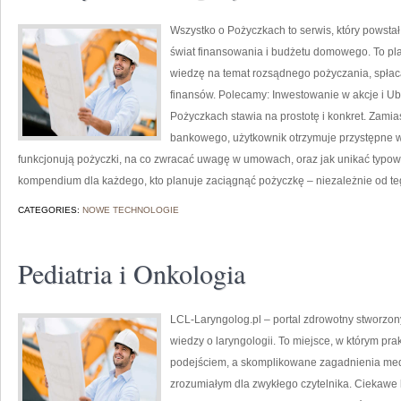
Wszystko o Pożyczkach to serwis, który powstał
świat finansowania i budżetu domowego. To pla
wiedzę na temat rozsądnego pożyczania, spła
finansów. Polecamy: Inwestowanie w akcje i Ub
Pożyczkach stawia na prostotę i konkret. Zam
bankowego, użytkownik otrzymuje przystępne wy
funkcjonują pożyczki, na co zwracać uwagę w umowach, oraz jak unikać typowe 
kompendium dla każdego, kto planuje zaciągnąć pożyczkę – niezależnie od teg
CATEGORIES:
NOWE TECHNOLOGIE
Pediatria i Onkologia
LCL-Laryngolog.pl – portal zdrowotny stworzony
wiedzy o laryngologii. To miejsce, w którym p
podejściem, a skomplikowane zagadnienia med
zrozumiałym dla zwykłego czytelnika. Ciekawe k