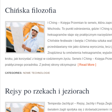
Chińska filozofia
I Ching – Księga Przemian to serwis, która zap
Wschodu. To punkt odniesienia, gdzie I Ching s
heksagramów staje się praktycznym narzędzie
Chińskie festiwale i święta i Chińska sztuka walki
przedstawiany nie jako dziwna wyrocznia, lecz
Znajdziesz tu omówienia heksagramów, wyjaśnie
kroku, jak korzystać z księgi w codziennym życiu. Serwis I Ching – Księga Pr
praktycznego poradnika. Z jednej strony otrzymujesz
[ Read More ]
CATEGORIES:
NOWE TECHNOLOGIE
Rejsy po rzekach i jeziorach
Tempesta-Jachty.pl – Rejsy, Jachty i Pasja Żegl
światem żagli spotyka się z doświadczeniem i i