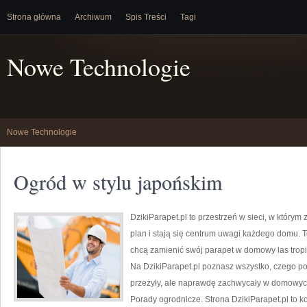
Strona główna
Archiwum
Spis Treści
Tagi
Nowe Technologie
Nowe Technologie
Ogród w stylu japońskim
DzikiParapet.pl to przestrzeń w sieci, w który
plan i stają się centrum uwagi każdego domu. T
chcą zamienić swój parapet w domowy las tropika
Na DzikiParapet.pl poznasz wszystko, czego pot
przeżyły, ale naprawdę zachwycały w domowy
Porady ogrodnicze. Strona DzikiParapet.pl to 