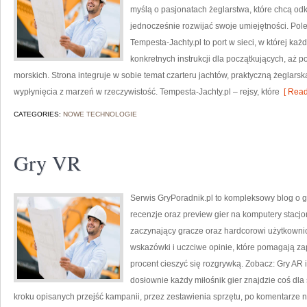
myślą o pasjonatach żeglarstwa, które chcą o
jednocześnie rozwijać swoje umiejętności. Pol
Tempesta-Jachty.pl to port w sieci, w której każ
konkretnych instrukcji dla początkujących, aż 
morskich. Strona integruje w sobie temat czarteru jachtów, praktyczną żeglars
wypłynięcia z marzeń w rzeczywistość. Tempesta-Jachty.pl – rejsy, które
[ Read
CATEGORIES:
NOWE TECHNOLOGIE
Gry VR
Serwis GryPoradnik.pl to kompleksowy blog o gr
recenzje oraz preview gier na komputery stacjo
zaczynający gracze oraz hardcorowi użytkownic
wskazówki i uczciwe opinie, które pomagają z
procent cieszyć się rozgrywką. Zobacz: Gry AR 
dosłownie każdy miłośnik gier znajdzie coś dla 
kroku opisanych przejść kampanii, przez zestawienia sprzętu, po komentarze