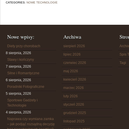
CATEGORIES:
NOWE TECHNOLOGIE
Nowe wpisy:
Archiwa
Stro
Diety przy chorobach
sierpień 2026
Arch
8 sierpnia, 2026
lipiec 2026
Spis T
Stawy i kończyny
czerwiec 2026
Tagi
7 sierpnia, 2026
maj 2026
Silne i Romantyczne
kwiecień 2026
6 sierpnia, 2026
Poradniki Fotograficzne
marzec 2026
5 sierpnia, 2026
luty 2026
Sportowe Gadżety i
styczeń 2026
Technologie
4 sierpnia, 2026
grudzień 2025
Naprawa czy wymiana zamka
listopad 2025
– jak podjąć rozsądną decyzję