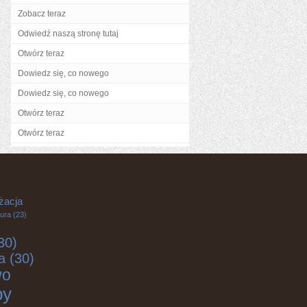
Zobacz teraz
Odwiedź naszą stronę tutaj
Otwórz teraz
Dowiedz się, co nowego
Dowiedz się, co nowego
Otwórz teraz
Otwórz teraz
żacja
tura
(23)
30)
a
(30)
wo
by