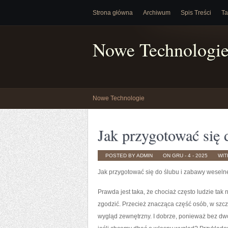
Strona główna
Archiwum
Spis Treści
Ta
Nowe Technologi
Nowe Technologie
Jak przygotować się 
POSTED BY ADMIN
ON GRU - 4 - 2025
WI
Jak przygotować się do ślubu i zabawy weseln
Prawda jest taka, że chociaż często ludzie tak 
zgodzić. Przecież znacząca część osób, w sz
wygląd zewnętrzny. I dobrze, ponieważ bez dwó