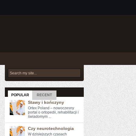
POPULAR
RECENT
Stawy i kończyny
Ortex Poland – nowoczesny
portal o ortopedii, rehabilitacji i
świadomym ...
Czy neurotechnologia
W dzisiejszych czasach