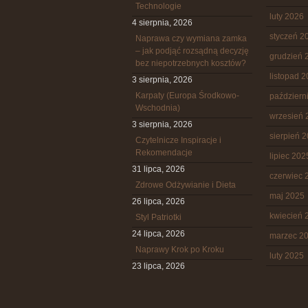
Technologie
luty 2026
4 sierpnia, 2026
styczeń 2
Naprawa czy wymiana zamka
– jak podjąć rozsądną decyzję
grudzień 
bez niepotrzebnych kosztów?
listopad 
3 sierpnia, 2026
Karpaty (Europa Środkowo-
październ
Wschodnia)
wrzesień 
3 sierpnia, 2026
sierpień 
Czytelnicze Inspiracje i
Rekomendacje
lipiec 202
31 lipca, 2026
czerwiec 
Zdrowe Odżywianie i Dieta
maj 2025
26 lipca, 2026
kwiecień 
Styl Patriotki
24 lipca, 2026
marzec 2
Naprawy Krok po Kroku
luty 2025
23 lipca, 2026