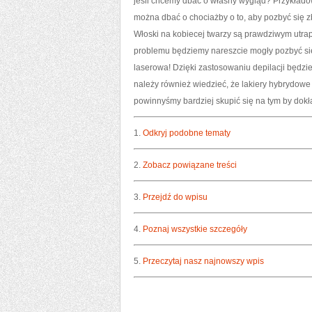
jeśli chcemy dbać o własny wygląd? Przykładow
można dbać o chociażby o to, aby pozbyć się 
Włoski na kobiecej twarzy są prawdziwym utra
problemu będziemy nareszcie mogły pozbyć się
laserowa! Dzięki zastosowaniu depilacji będz
należy również wiedzieć, że lakiery hybrydowe o
powinnyśmy bardziej skupić się na tym by dokła
1.
Odkryj podobne tematy
2.
Zobacz powiązane treści
3.
Przejdź do wpisu
4.
Poznaj wszystkie szczegóły
5.
Przeczytaj nasz najnowszy wpis