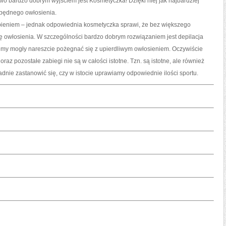
o bardzo dobrym wyjściem jest Kosmetyczka! Dzięki niej jak najbardziej
zbędnego owłosienia.
pieniem – jednak odpowiednia kosmetyczka sprawi, że bez większego
 owłosienia. W szczególności bardzo dobrym rozwiązaniem jest depilacja
iemy mogły nareszcie pożegnać się z upierdliwym owłosieniem. Oczywiście
raz pozostałe zabiegi nie są w całości istotne. Tzn. są istotne, ale również
dnie zastanowić się, czy w istocie uprawiamy odpowiednie ilości sportu.