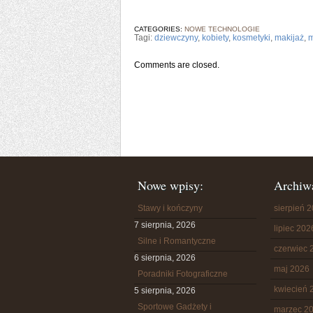
CATEGORIES:
NOWE TECHNOLOGIE
Tagi:
dziewczyny
,
kobiety
,
kosmetyki
,
makijaż
,
Comments are closed.
Nowe wpisy:
Archiw
Stawy i kończyny
sierpień 
7 sierpnia, 2026
lipiec 202
Silne i Romantyczne
czerwiec 
6 sierpnia, 2026
maj 2026
Poradniki Fotograficzne
kwiecień 
5 sierpnia, 2026
Sportowe Gadżety i
marzec 2