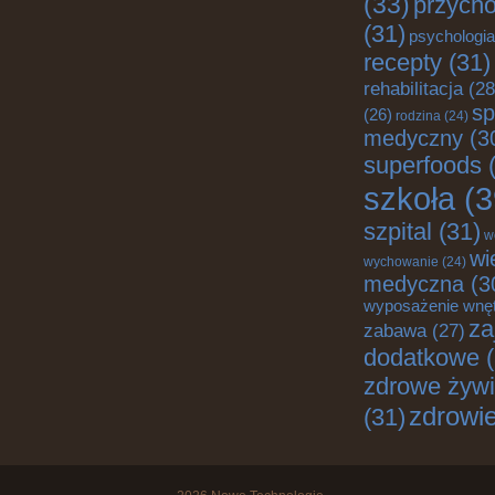
(33)
przych
(31)
psychologia
recepty
(31)
rehabilitacja
(28
sp
(26)
rodzina
(24)
medyczny
(3
superfoods
(
szkoła
(3
szpital
(31)
w
wi
wychowanie
(24)
medyczna
(3
wyposażenie wnę
za
zabawa
(27)
dodatkowe
(
zdrowe żywi
zdrowi
(31)