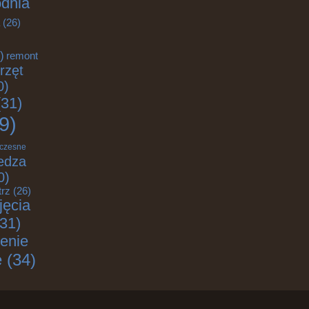
odnia
(26)
)
remont
rzęt
0)
31)
9)
czesne
edza
0)
trz
(26)
jęcia
31)
enie
e
(34)