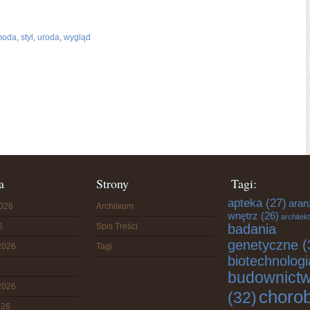
moda
,
styl
,
uroda
,
wygląd
a
Strony
Tagi:
apteka
(27)
aran
2026
Archiwum
wnętrz
(26)
architek
6
Spis Treści
badania
genetyczne
(
2026
Tagi
biotechnologi
budownict
2026
choro
(32)
026