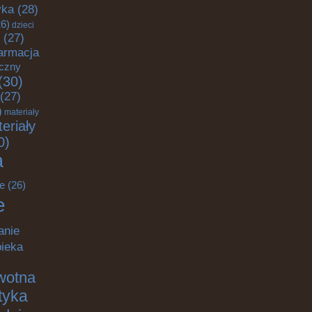
yka
(28)
6)
dzieci
(27)
armacja
yczny
(30)
(27)
)
materiały
eriały
0)
a
e
(26)
e
anie
pieka
wotna
ktyka