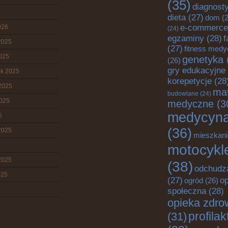
(35)
diagnost
dieta
(27)
dom
(2
e-commerce
026
(24)
egzaminy
(28)
f
2025
(27)
fitness med
2025
genetyka
(26)
gry edukacyjne
ik 2025
korepetycje
(28
2025
mat
budowlane
(24)
2025
medyczne
(3
medycyn
5
(36)
2025
mieszkani
motocykl
2025
(38)
odchudz
025
o
(27)
ogród
(26)
społeczna
(28)
opieka zdro
profila
(31)