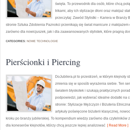
święta. To przewodnik dla osób, które chcą po
trikami, aby ich stylizacje dłoni oraz makijaż s
przeczytaj: Zawód Stylistki – Kariera w Branży
stronie Sztuka Zdobienia Paznokci przenikają się świat manicure z makijaże
zarówno dla nowicjuszek, jak i dla zaawansowanych stylistek, które pragną do
CATEGORIES:
NOWE TECHNOLOGIE
Pierścionki i Piercing
DoJubilera.pl to przestrzeń, w którym klejnoty s
zmienia się w sposób wyrażenia siebie. Ten ser
światem błyskotek i szukają praktycznych pora
podpowiedzi, jak wybierać idealne dodatki na c
stronie: Stylizacje Mężczyzn i Biżuteria Etnicz
artykuły poświęcone biżuterii klasycznej, nowo
kroku po branży jubilerskiej. To kompendium wiedzy zarówno dla czytelników za
dla koneserów klejnotów, którzy chcą jeszcze lepiej analizować
[ Read More ]