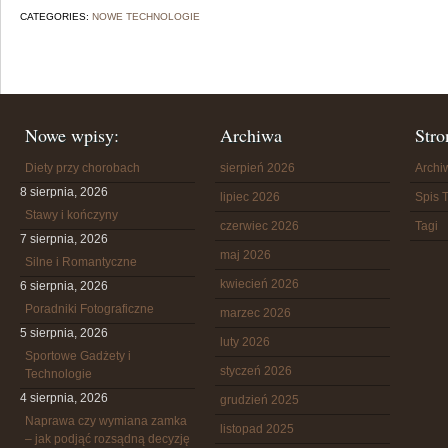
CATEGORIES:
NOWE TECHNOLOGIE
Nowe wpisy:
Archiwa
Stro
Diety przy chorobach
sierpień 2026
Arch
8 sierpnia, 2026
lipiec 2026
Spis T
Stawy i kończyny
czerwiec 2026
Tagi
7 sierpnia, 2026
maj 2026
Silne i Romantyczne
kwiecień 2026
6 sierpnia, 2026
Poradniki Fotograficzne
marzec 2026
5 sierpnia, 2026
luty 2026
Sportowe Gadżety i
styczeń 2026
Technologie
4 sierpnia, 2026
grudzień 2025
Naprawa czy wymiana zamka
listopad 2025
– jak podjąć rozsądną decyzję