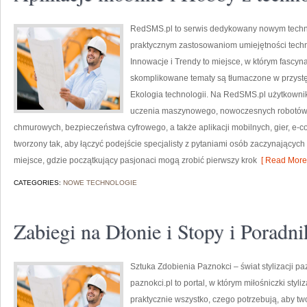
RedSMS.pl to serwis dedykowany nowym techno
praktycznym zastosowaniom umiejętności tech
Innowacje i Trendy to miejsce, w którym fascyna
skomplikowane tematy są tłumaczone w przystę
Ekologia technologii. Na RedSMS.pl użytkownik 
uczenia maszynowego, nowoczesnych robotów, 
chmurowych, bezpieczeństwa cyfrowego, a także aplikacji mobilnych, gier, e-co
tworzony tak, aby łączyć podejście specjalisty z pytaniami osób zaczynającyc
miejsce, gdzie początkujący pasjonaci mogą zrobić pierwszy krok
[ Read More 
CATEGORIES:
NOWE TECHNOLOGIE
Zabiegi na Dłonie i Stopy i Poradn
Sztuka Zdobienia Paznokci – świat stylizacji pa
paznokci.pl to portal, w którym miłośniczki sty
praktycznie wszystko, czego potrzebują, aby tw