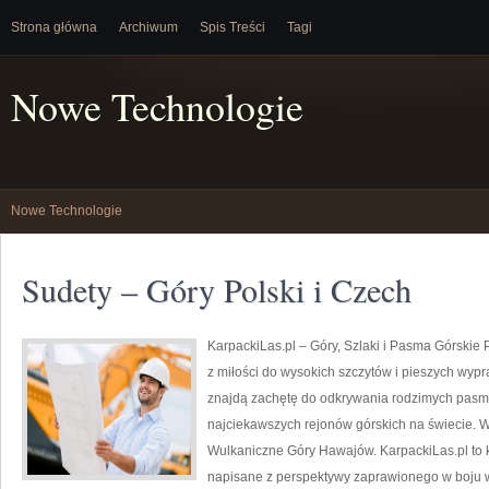
Strona główna
Archiwum
Spis Treści
Tagi
Nowe Technologie
Nowe Technologie
Sudety – Góry Polski i Czech
KarpackiLas.pl – Góry, Szlaki i Pasma Górskie Po
z miłości do wysokich szczytów i pieszych wypra
znajdą zachętę do odkrywania rodzimych pasm 
najciekawszych rejonów górskich na świecie. W
Wulkaniczne Góry Hawajów. KarpackiLas.pl to 
napisane z perspektywy zaprawionego w boju w