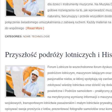
dla dzieci i Instrumenty muzyczne. Na Muzyka D
gotowe rozwiązania na to, jak wprowadzić muz
naturalny, fascynujący i przede wszystkim dos
połączenie świadomego umuzykalniania z zabawą ruchem. Każdy materiał na s
do wspólnego
[ Read More ]
CATEGORIES:
NOWE TECHNOLOGIE
Przyszłość podróży lotniczych i His
Forum Lotnicze to wszechstronne forum dyskusy
podróżom lotniczym, maszynom latającym oraz f
pasjonatów nieba, w której spotykają się zarówn
zdobywać wiedzę lotnictwa oraz dzielić się do
powietrzne i Podróże samolotem – praktyczny 
na merytoryczną wymianę informacji o maszyn
wojskowych, transportowym lotnictwie pasażerskim i małym lotnictwie prywat
opisywać swoje przeżycia z lotów, prezentować fotografie samolotów oraz ko