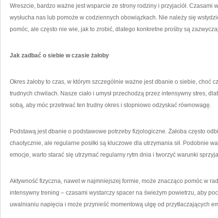
Wreszcie, bardzo ważne jest wsparcie ze strony rodziny i przyjaciół. Czasami w
wysłucha nas lub pomoże w codziennych obowiązkach. Nie należy się wstydzi
pomóc, ale często nie wie, jak to zrobić, dlatego konkretne prośby są zazwycz
Jak zadbać o siebie w czasie żałoby
Okres żałoby to czas, w którym szczególnie ważne jest dbanie o siebie, choć czę
trudnych chwilach. Nasze ciało i umysł przechodzą przez intensywny stres, d
sobą, aby móc przetrwać ten trudny okres i stopniowo odzyskać równowagę.
Podstawą jest dbanie o podstawowe potrzeby fizjologiczne. Żałoba często odbi
chaotycznie, ale regularne posiłki są kluczowe dla utrzymania sił. Podobnie w
emocje, warto starać się utrzymać regularny rytm dnia i tworzyć warunki sprzy
Aktywność fizyczna, nawet w najmniejszej formie, może znacząco pomóc w rad
intensywny trening – czasami wystarczy spacer na świeżym powietrzu, aby poc
uwalnianiu napięcia i może przynieść momentową ulgę od przytłaczających em