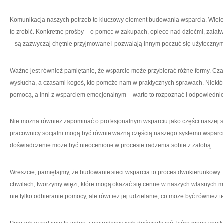
Komunikacja naszych potrzeb to kluczowy element budowania wsparcia. Wiele 
to zrobić. Konkretne prośby – o pomoc w zakupach, opiece nad dziećmi, załatw
– są zazwyczaj chętnie przyjmowane i pozwalają innym poczuć się użytecznym
Ważne jest również pamiętanie, że wsparcie może przybierać różne formy. Cza
wysłucha, a czasami kogoś, kto pomoże nam w praktycznych sprawach. Niektórz
pomocą, a inni z wsparciem emocjonalnym – warto to rozpoznać i odpowiednio 
Nie można również zapominać o profesjonalnym wsparciu jako części naszej s
pracownicy socjalni mogą być równie ważną częścią naszego systemu wsparcia j
doświadczenie może być nieocenione w procesie radzenia sobie z żałobą.
Wreszcie, pamiętajmy, że budowanie sieci wsparcia to proces dwukierunkowy.
chwilach, tworzymy więzi, które mogą okazać się cenne w naszych własnych 
nie tylko odbieranie pomocy, ale również jej udzielanie, co może być również 