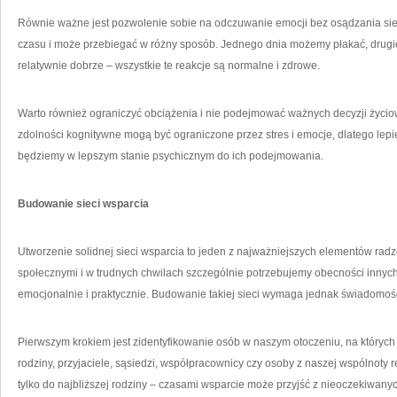
Równie ważne jest pozwolenie sobie na odczuwanie emocji bez osądzania sieb
czasu i może przebiegać w różny sposób. Jednego dnia możemy płakać, drugieg
relatywnie dobrze – wszystkie te reakcje są normalne i zdrowe.
Warto również ograniczyć obciążenia i nie podejmować ważnych decyzji życio
zdolności kognitywne mogą być ograniczone przez stres i emocje, dlatego lepi
będziemy w lepszym stanie psychicznym do ich podejmowania.
Budowanie sieci wsparcia
Utworzenie solidnej sieci wsparcia to jeden z najważniejszych elementów radze
społecznymi i w trudnych chwilach szczególnie potrzebujemy obecności innyc
emocjonalnie i praktycznie. Budowanie takiej sieci wymaga jednak świadomośc
Pierwszym krokiem jest zidentyfikowanie osób w naszym otoczeniu, na który
rodziny, przyjaciele, sąsiedzi, współpracownicy czy osoby z naszej wspólnoty re
tylko do najbliższej rodziny – czasami wsparcie może przyjść z nieoczekiwanyc