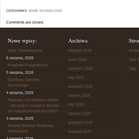
CATEGORIES:
NOWE TECHNOLOGIE
Comments are closed.
Nowe wpisy:
Archiwa
Stro
Silne i Romantyczne
sierpień 2026
Arch
6 sierpnia, 2026
lipiec 2026
Spis T
Poradniki Fotograficzne
czerwiec 2026
Tagi
5 sierpnia, 2026
maj 2026
Sportowe Gadżety i
Technologie
kwiecień 2026
4 sierpnia, 2026
marzec 2026
Naprawa czy wymiana zamka
luty 2026
– jak podjąć rozsądną decyzję
bez niepotrzebnych kosztów?
styczeń 2026
3 sierpnia, 2026
grudzień 2025
Karpaty (Europa Środkowo-
Wschodnia)
listopad 2025
3 sierpnia, 2026