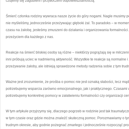
czujemy się zagubieni i przytłoczeni odpowiedzialnością.
PO
Śmierć członka rodziny wywraca nasze życie do góry nogami. Nagle musimy podj
nie myśleliśmy, jednocześnie przeżywając głęboki żal. To paradoks – w momen
czasu na żałobę, jesteśmy zmuszeni do działania i organizowania formalności.
przeżyciem dla każdego z nas.
Reakcje na śmierć bliskiej osoby są różne – niektórzy pogrążają się w milczeni
inni próbują uciec w nadmierną aktywność. Wszystkie te reakcje są normalne 
przeżywanie żałoby, ale istnieją sprawdzone metody radzenia sobie z tym tru
Ważne jest zrozumienie, że prośba o pomoc nie jest oznaką słabości, lecz mądr
potrzebujemy wsparcia zarówno emocjonalnego, jak i praktycznego. Czasami w
potrzebujemy konkretnej pomocy w załatwieniu formalności czy organizacji ce
W tym artykule przyjrzymy się, dlaczego pogrzeb w rodzinie jest tak traumaty
w tym czasie oraz gdzie można znaleźć skuteczną pomoc. Porozmawiamy o tym, 
trudnym okresie, aby godnie pożegnać zmarłego i jednocześnie rozpocząć proc