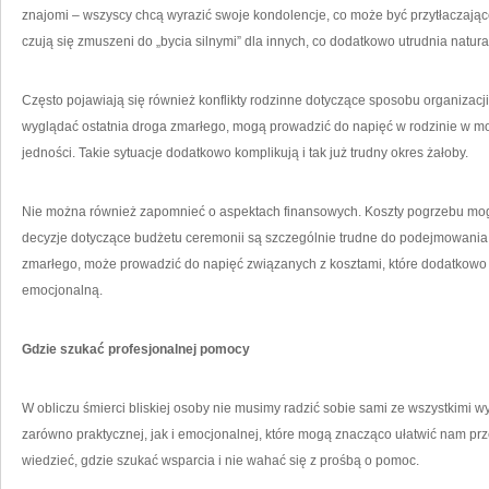
znajomi – wszyscy chcą wyrazić swoje kondolencje, co może być przytłaczając
czują się zmuszeni do „bycia silnymi” dla innych, co dodatkowo utrudnia natur
Często pojawiają się również konflikty rodzinne dotyczące sposobu organizacj
wyglądać ostatnia droga zmarłego, mogą prowadzić do napięć w rodzinie w mo
jedności. Takie sytuacje dodatkowo komplikują i tak już trudny okres żałoby.
Nie można również zapomnieć o aspektach finansowych. Koszty pogrzebu mo
decyzje dotyczące budżetu ceremonii są szczególnie trudne do podejmowani
zmarłego, może prowadzić do napięć związanych z kosztami, które dodatkowo ob
emocjonalną.
Gdzie szukać profesjonalnej pomocy
W obliczu śmierci bliskiej osoby nie musimy radzić sobie sami ze wszystkimi w
zarówno praktycznej, jak i emocjonalnej, które mogą znacząco ułatwić nam prze
wiedzieć, gdzie szukać wsparcia i nie wahać się z prośbą o pomoc.