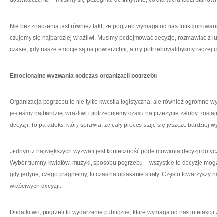
doświadczenie – musimy się pożegnać definitywnie, co dla wielu ludzi stanowi
Nie bez znaczenia jest również fakt, że pogrzeb wymaga od nas funkcjonowa
czujemy się najbardziej wrażliwi. Musimy podejmować decyzje, rozmawiać z l
czasie, gdy nasze emocje są na powierzchni, a my potrzebowalibyśmy raczej ci
Emocjonalne wyzwania podczas organizacji pogrzebu
Organizacja pogrzebu to nie tylko kwestia logistyczna, ale również ogromne
jesteśmy najbardziej wrażliwi i potrzebujemy czasu na przeżycie żałoby, zost
decyzji. To paradoks, który sprawia, że cały proces staje się jeszcze bardziej 
Jednym z największych wyzwań jest konieczność podejmowania decyzji dotycz
Wybór trumny, kwiatów, muzyki, sposobu pogrzebu – wszystkie te decyzje mo
gdy jedyne, czego pragniemy, to czas na opłakanie straty. Często towarzyszy n
właściwych decyzji.
Dodatkowo, pogrzeb to wydarzenie publiczne, które wymaga od nas interakcji 