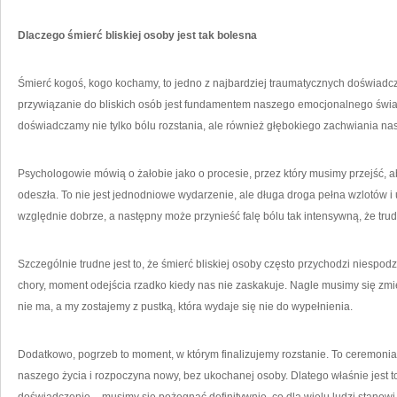
Dlaczego śmierć bliskiej osoby jest tak bolesna
Śmierć kogoś, kogo kochamy, to jedno z najbardziej traumatycznych doświadc
przywiązanie do bliskich osób jest fundamentem naszego emocjonalnego świa
doświadczamy nie tylko bólu rozstania, ale również głębokiego zachwiania nas
Psychologowie mówią o żałobie jako o procesie, przez który musimy przejść, a
odeszła. To nie jest jednodniowe wydarzenie, ale długa droga pełna wzlotów 
względnie dobrze, a następny może przynieść falę bólu tak intensywną, że tr
Szczególnie trudne jest to, że śmierć bliskiej osoby często przychodzi niespodz
chory, moment odejścia rzadko kiedy nas nie zaskakuje. Nagle musimy się zmier
nie ma, a my zostajemy z pustką, która wydaje się nie do wypełnienia.
Dodatkowo, pogrzeb to moment, w którym finalizujemy rozstanie. To ceremonia
naszego życia i rozpoczyna nowy, bez ukochanej osoby. Dlatego właśnie jest 