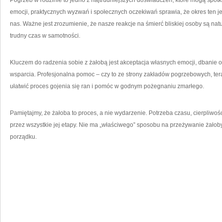
Pogrzeb w rodzinie to jedno z najtrudniejszych doświadczeń, które mogą spo
emocji, praktycznych wyzwań i społecznych oczekiwań sprawia, że okres ten j
nas. Ważne jest zrozumienie, że nasze reakcje na śmierć bliskiej osoby są nat
trudny czas w samotności.
Kluczem do radzenia sobie z żałobą jest akceptacja własnych emocji, dbanie
wsparcia. Profesjonalna pomoc – czy to ze strony zakładów pogrzebowych, te
ułatwić proces gojenia się ran i pomóc w godnym pożegnaniu zmarłego.
Pamiętajmy, że żałoba to proces, a nie wydarzenie. Potrzeba czasu, cierpliwośc
przez wszystkie jej etapy. Nie ma „właściwego” sposobu na przeżywanie żałoby –
porządku.