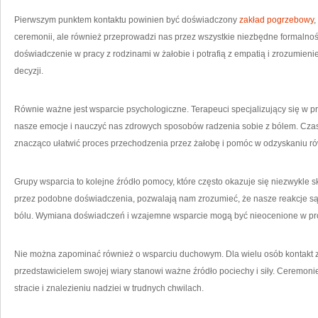
Pierwszym punktem kontaktu powinien być doświadczony
zakład pogrzebowy
,
ceremonii, ale również przeprowadzi nas przez wszystkie niezbędne formalnośc
doświadczenie w pracy z rodzinami w żałobie i potrafią z empatią i zrozumie
decyzji.
Równie ważne jest wsparcie psychologiczne. Terapeuci specjalizujący się w
nasze emocje i nauczyć nas zdrowych sposobów radzenia sobie z bólem. Czasam
znacząco ułatwić proces przechodzenia przez żałobę i pomóc w odzyskaniu r
Grupy wsparcia to kolejne źródło pomocy, które często okazuje się niezwykle s
przez podobne doświadczenia, pozwalają nam zrozumieć, że nasze reakcje są
bólu. Wymiana doświadczeń i wzajemne wsparcie mogą być nieocenione w proc
Nie można zapominać również o wsparciu duchowym. Dla wielu osób kontakt 
przedstawicielem swojej wiary stanowi ważne źródło pociechy i siły. Ceremon
stracie i znalezieniu nadziei w trudnych chwilach.