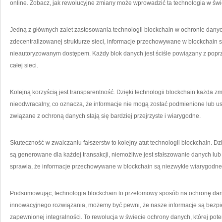
‍online. Zobacz, jak rewolucyjne zmiany może wprowadzić ta technologia w św
Jedną z ⁤głównych zalet zastosowania technologii blockchain w ochronie danych
zdecentralizowanej strukturze sieci, informacje przechowywane w blockchain‍ s
nieautoryzowanym dostępem. Każdy blok danych jest ściśle powiązany z popr
całej sieci.
Kolejną ⁣korzyścią jest transparentność. Dzięki technologii blockchain każda 
nieodwracalny, co oznacza, że informacje nie mogą zostać ⁤podmienione lub us
związane z ochroną danych ⁤stają ‍się⁤ bardziej przejrzyste i wiarygodne.
Skuteczność w zwalczaniu fałszerstw to kolejny atut technologii blockchain. Dz
są generowane dla ⁣każdej transakcji, niemożliwe jest sfałszowanie danych lu
sprawia, że informacje przechowywane w blockchain są niezwykle ‍wiarygodne
Podsumowując, technologia blockchain to przełomowy sposób na ochronę dan
innowacyjnego rozwiązania, możemy być pewni, że nasze informacje są bezpi
zapewnionej integralności. To rewolucja w ‍świecie ochrony danych, której poten