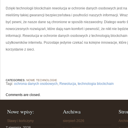
Dzięki technologii blockchain rewolucja ‍w ‍ochronie danych ‍osobowych jest ⁢na⁣
mieliśmy takiej gwarancji bezpieczeństwa i ‍poufności naszych informacji. Wra
być pewni, ‌że nasze dane są chronione⁤ w sposób niezawodny. ⁤Dlatego⁢ warto śle
nowoczesnych rozwiązań, które dają nam komfort i pewność,⁣ że⁢ nikt nie będ
informacji. Rewolucja w​ ochronie danych ​osobowych z technologią blockchain ​t
użytkowników internetu. Pozostaje jedynie czekać na⁢ kolejne innowacje, któr
korzystanie‍ z sieci.
CATEGORIES:
NOWE TECHNOLOGIE
Tagi:
ochrona danych osobowych
,
Rewolucja
,
technologia blockchain
Comments are closed.
Nowe wpisy:
Archiwa
Stro
Stawy i kończyny
sierpień 2026
Arch
7 sierpnia, 2026