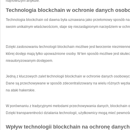
najnowszym artykule.
Technologia blockchain w ‌ochronie danych oso
Technologia ‌blockchain od dawna była uznawana jako przełomowy sposób na z
swoim unikalnym właściwościom, staje się⁤ niezastąpionym narzędziem w och
Dzięki zastosowaniu ‍technologii​ blockchain możliwe jest tworzenie niezmienne
​której ​dostęp mają tylko upoważnione‌ osoby. W ten sposób możliwe jest skut
nieautoryzowanym dostępem.
Jedną z kluczowych zalet technologii blockchain w ochronie danych osobowych
Dane są przechowywane w sposób zdecentralizowany na wielu różnych węzłach 
na ataki hakerskie.
W porównaniu z tradycyjnymi metodami przechowywania danych, ⁣blockchain ofe
Dzięki transparentności działania technologii, użytkownicy mogą mieć ‍pewnoś
Wpływ technologii ⁣blockchain na​ ochronę dany