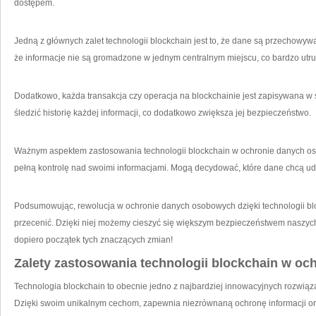
dostępem. ​
Jedną z głównych zalet technologii blockchain jest to, ‌że dane są przechowy
że informacje ⁣nie są gromadzone w ⁤jednym centralnym miejscu, co bardzo ​utr
Dodatkowo, każda transakcja czy ‍operacja na blockchainie jest zapisywana w 
śledzić ‌historię każdej informacji, co dodatkowo zwiększa jej bezpieczeństwo.
Ważnym aspektem zastosowania technologii blockchain w ochronie danych osobo
pełną kontrolę nad swoimi informacjami. Mogą ‌decydować, które dane chcą⁤ ud
Podsumowując, rewolucja w ochronie danych osobowych ⁤dzięki technologii blo
przecenić. Dzięki niej możemy cieszyć się większym bezpieczeństwem‍ naszych 
dopiero początek tych znaczących ​zmian!
Zalety zastosowania technologii blockchain w ​oc
Technologia blockchain to obecnie jedno z najbardziej innowacyjnych ⁢rozwi
Dzięki swoim unikalnym cechom, zapewnia niezrównaną ochronę informacji or