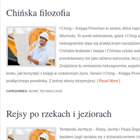
Chińska filozofia
I Ching – Księga Przemian to serwis, która zap
Wschodu. To punkt odniesienia, gdzie I Ching s
heksagramów staje się praktycznym narzędzie
Chińskie festiwale i święta i Chińska sztuka walki
przedstawiany nie jako dziwna wyrocznia, lecz
Znajdziesz tu omówienia heksagramów, wyjaśnie
kroku, jak korzystać z księgi w codziennym życiu. Serwis I Ching – Księga Pr
praktycznego poradnika. Z jednej strony otrzymujesz
[ Read More ]
CATEGORIES:
NOWE TECHNOLOGIE
Rejsy po rzekach i jeziorach
Tempesta-Jachty.pl – Rejsy, Jachty i Pasja Żegl
światem żagli spotyka się z doświadczeniem i i