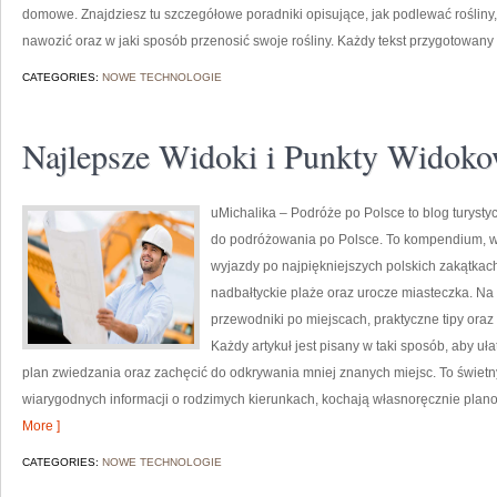
domowe. Znajdziesz tu szczegółowe poradniki opisujące, jak podlewać roślin
nawozić oraz w jaki sposób przenosić swoje rośliny. Każdy tekst przygotowany
CATEGORIES:
NOWE TECHNOLOGIE
Najlepsze Widoki i Punkty Widok
uMichalika – Podróże po Polsce to blog turysty
do podróżowania po Polsce. To kompendium, w 
wyjazdy po najpiękniejszych polskich zakątkach
nadbałtyckie plaże oraz urocze miasteczka. N
przewodniki po miejscach, praktyczne tipy ora
Każdy artykuł jest pisany w taki sposób, aby u
plan zwiedzania oraz zachęcić do odkrywania mniej znanych miejsc. To świetny
wiarygodnych informacji o rodzimych kierunkach, kochają własnoręcznie pla
More ]
CATEGORIES:
NOWE TECHNOLOGIE