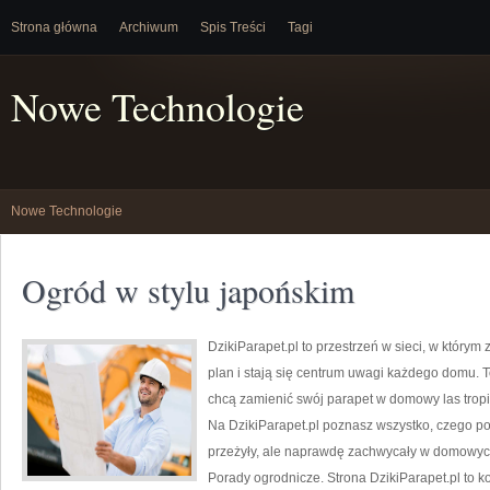
Strona główna
Archiwum
Spis Treści
Tagi
Nowe Technologie
Nowe Technologie
Ogród w stylu japońskim
DzikiParapet.pl to przestrzeń w sieci, w który
plan i stają się centrum uwagi każdego domu. T
chcą zamienić swój parapet w domowy las tropika
Na DzikiParapet.pl poznasz wszystko, czego pot
przeżyły, ale naprawdę zachwycały w domowy
Porady ogrodnicze. Strona DzikiParapet.pl to 