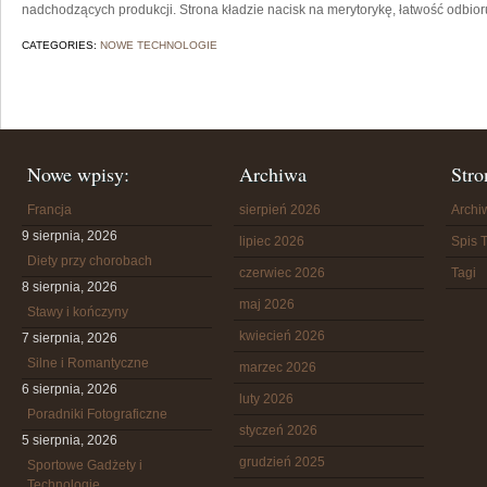
nadchodzących produkcji. Strona kładzie nacisk na merytorykę, łatwość odbior
CATEGORIES:
NOWE TECHNOLOGIE
Nowe wpisy:
Archiwa
Stro
Francja
sierpień 2026
Arch
9 sierpnia, 2026
lipiec 2026
Spis T
Diety przy chorobach
czerwiec 2026
Tagi
8 sierpnia, 2026
maj 2026
Stawy i kończyny
kwiecień 2026
7 sierpnia, 2026
Silne i Romantyczne
marzec 2026
6 sierpnia, 2026
luty 2026
Poradniki Fotograficzne
styczeń 2026
5 sierpnia, 2026
grudzień 2025
Sportowe Gadżety i
Technologie