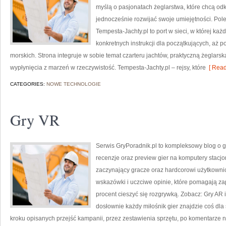
myślą o pasjonatach żeglarstwa, które chcą o
jednocześnie rozwijać swoje umiejętności. Pol
Tempesta-Jachty.pl to port w sieci, w której każ
konkretnych instrukcji dla początkujących, aż 
morskich. Strona integruje w sobie temat czarteru jachtów, praktyczną żeglars
wypłynięcia z marzeń w rzeczywistość. Tempesta-Jachty.pl – rejsy, które
[ Read
CATEGORIES:
NOWE TECHNOLOGIE
Gry VR
Serwis GryPoradnik.pl to kompleksowy blog o gr
recenzje oraz preview gier na komputery stacjo
zaczynający gracze oraz hardcorowi użytkownic
wskazówki i uczciwe opinie, które pomagają z
procent cieszyć się rozgrywką. Zobacz: Gry AR 
dosłownie każdy miłośnik gier znajdzie coś dla 
kroku opisanych przejść kampanii, przez zestawienia sprzętu, po komentarze