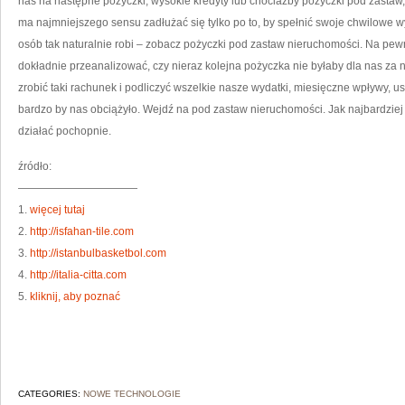
nas na następne pożyczki, wysokie kredyty lub chociażby pożyczki pod zastaw
ma najmniejszego sensu zadłużać się tylko po to, by spełnić swoje chwilowe 
osób tak naturalnie robi – zobacz pożyczki pod zastaw nieruchomości. Na pe
dokładnie przeanalizować, czy nieraz kolejna pożyczka nie byłaby dla nas za
zrobić taki rachunek i podliczyć wszelkie nasze wydatki, miesięczne wpływy, ust
bardzo by nas obciążyło. Wejdź na pod zastaw nieruchomości. Jak najbardziej 
działać pochopnie.
źródło:
———————————
1.
więcej tutaj
2.
http://isfahan-tile.com
3.
http://istanbulbasketbol.com
4.
http://italia-citta.com
5.
kliknij, aby poznać
CATEGORIES:
NOWE TECHNOLOGIE