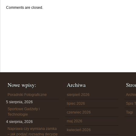
Comments are closed.
Nowe wpisy:
Archiwa
Stro
Poradniki Fotograficzne
sierpień 2026
Arch
5 sierpnia, 2026
lipiec 2026
Spis T
Sportowe Gadżety i
czerwiec 2026
Tagi
Technologie
maj 2026
4 sierpnia, 2026
Naprawa czy wymiana zamka
kwiecień 2026
– jak podjąć rozsądną decyzję