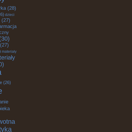
yka
(28)
6)
dzieci
(27)
armacja
yczny
(30)
(27)
)
materiały
eriały
0)
a
e
(26)
e
anie
pieka
wotna
ktyka