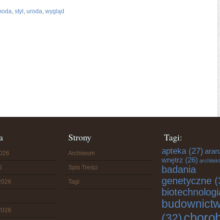
moda
,
styl
,
uroda
,
wygląd
a
Strony
Tagi:
apteka
(27)
aran
2026
Archiwum
wnętrz
(26)
architek
6
Spis Treści
badania
genetyczne
(
2026
Tagi
biotechnologi
budownict
2026
choro
(32)