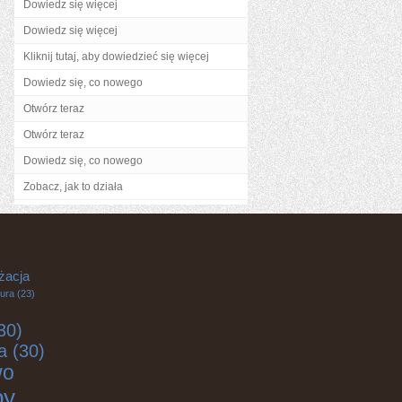
Dowiedz się więcej
Dowiedz się więcej
Kliknij tutaj, aby dowiedzieć się więcej
Dowiedz się, co nowego
Otwórz teraz
Otwórz teraz
Dowiedz się, co nowego
Zobacz, jak to działa
żacja
tura
(23)
30)
a
(30)
wo
by