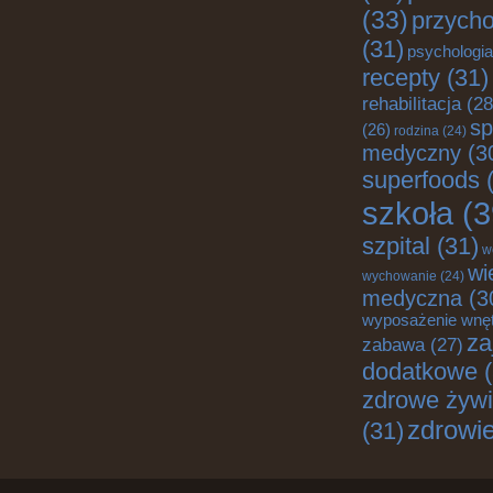
(33)
przych
(31)
psychologia
recepty
(31)
rehabilitacja
(28
sp
(26)
rodzina
(24)
medyczny
(3
superfoods
(
szkoła
(3
szpital
(31)
w
wi
wychowanie
(24)
medyczna
(3
wyposażenie wnę
za
zabawa
(27)
dodatkowe
(
zdrowe żywi
zdrowi
(31)