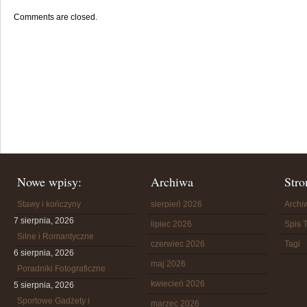
Comments are closed.
Nowe wpisy:
Archiwa
Stro
Stawy i kończyny
sierpień 2026
Arch
7 sierpnia, 2026
lipiec 2026
Spis T
Silne i Romantyczne
czerwiec 2026
Tagi
6 sierpnia, 2026
maj 2026
Poradniki Fotograficzne
kwiecień 2026
5 sierpnia, 2026
Sportowe Gadżety i
marzec 2026