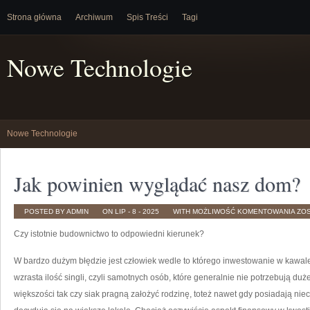
Strona główna
Archiwum
Spis Treści
Tagi
Nowe Technologie
Nowe Technologie
Jak powinien wyglądać nasz dom?
JAK
POSTED BY ADMIN
ON LIP - 8 - 2025
WITH
MOŻLIWOŚĆ KOMENTOWANIA
ZO
POW
WY
Czy istotnie budownictwo to odpowiedni kierunek?
NA
DO
W bardzo dużym błędzie jest człowiek wedle to którego inwestowanie w kawaler
wzrasta ilość singli, czyli samotnych osób, które generalnie nie potrzebują d
większości tak czy siak pragną założyć rodzinę, toteż nawet gdy posiadają nie