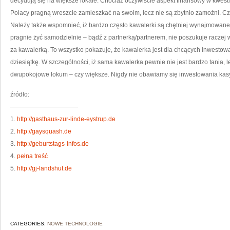
decydują się na większe lokale. Chociaż oczywiście aspekt finansowy w kwesti
Polacy pragną wreszcie zamieszkać na swoim, lecz nie są zbytnio zamożni. Czy
Należy także wspomnieć, iż bardzo często kawalerki są chętniej wynajmowane.
pragnie żyć samodzielnie – bądź z partnerką/partnerem, nie poszukuje raczej 
za kawalerką. To wszystko pokazuje, że kawalerka jest dla chcących inwestow
dziesiątkę. W szczególności, iż sama kawalerka pewnie nie jest bardzo tania, l
dwupokojowe lokum – czy większe. Nigdy nie obawiamy się inwestowania kasy
źródło:
———————————
1.
http://gasthaus-zur-linde-eystrup.de
2.
http://gaysquash.de
3.
http://geburtstags-infos.de
4.
pełna treść
5.
http://gj-landshut.de
CATEGORIES:
NOWE TECHNOLOGIE