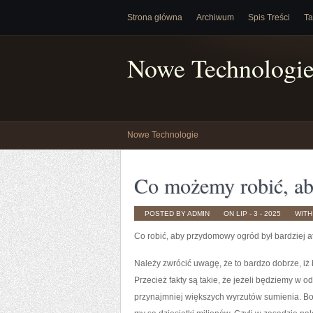
Strona główna
Archiwum
Spis Treści
Ta
Nowe Technologi
Nowe Technologie
Co możemy robić, ab
POSTED BY ADMIN
ON LIP - 3 - 2025
WIT
Co robić, aby przydomowy ogród był bardziej a
Należy zwrócić uwagę, że to bardzo dobrze, iż
Przecież fakty są takie, że jeżeli będziemy w 
przynajmniej większych wyrzutów sumienia. Bo 