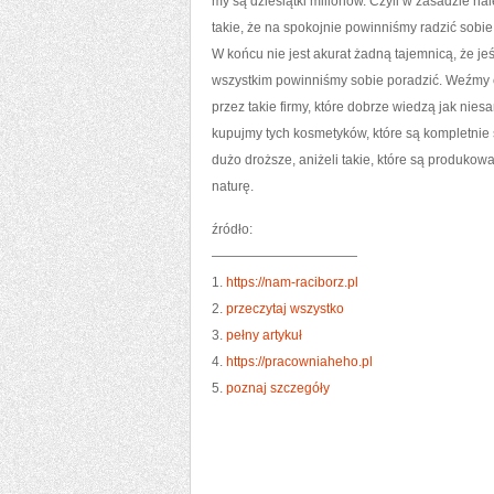
my są dziesiątki milionów. Czyli w zasadzie na
takie, że na spokojnie powinniśmy radzić sobi
W końcu nie jest akurat żadną tajemnicą, że je
wszystkim powinniśmy sobie poradzić. Weźmy c
przez takie firmy, które dobrze wiedzą jak nies
kupujmy tych kosmetyków, które są kompletnie 
dużo droższe, aniżeli takie, które są produk
naturę.
źródło:
———————————
1.
https://nam-raciborz.pl
2.
przeczytaj wszystko
3.
pełny artykuł
4.
https://pracowniaheho.pl
5.
poznaj szczegóły