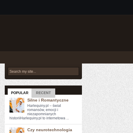
POPULAR
RECENT
Silne i Romantyczne
Harlequiny.pl – świat
romansów, emocji i
niezapomnianych
historiiHarlequiny.pl to internetowa ...
Czy neurotechnologia