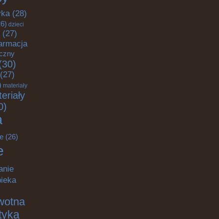
yka
(28)
6)
dzieci
(27)
armacja
yczny
(30)
(27)
)
materiały
eriały
0)
a
e
(26)
e
anie
pieka
wotna
ktyka