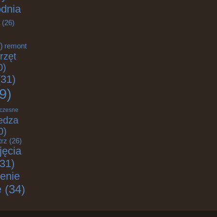
odnia
(26)
)
remont
rzęt
0)
31)
9)
czesne
edza
0)
trz
(26)
jęcia
31)
enie
e
(34)