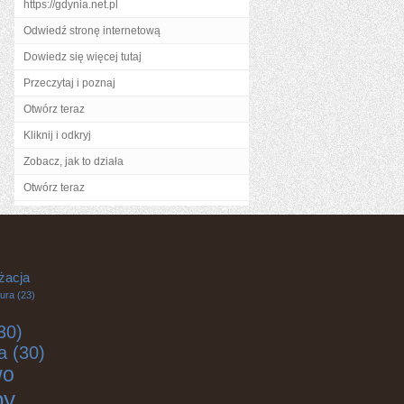
https://gdynia.net.pl
Odwiedź stronę internetową
Dowiedz się więcej tutaj
Przeczytaj i poznaj
Otwórz teraz
Kliknij i odkryj
Zobacz, jak to działa
Otwórz teraz
żacja
tura
(23)
30)
a
(30)
wo
by