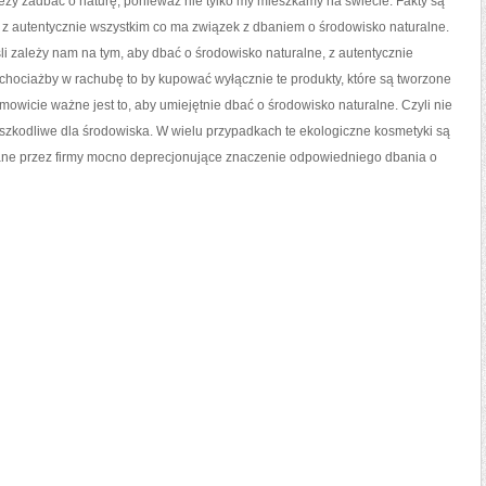
leży zadbać o naturę, ponieważ nie tylko my mieszkamy na świecie. Fakty są
e z autentycznie wszystkim co ma związek z dbaniem o środowisko naturalne.
śli zależy nam na tym, aby dbać o środowisko naturalne, z autentycznie
hociażby w rachubę to by kupować wyłącznie te produkty, które są tworzone
amowicie ważne jest to, aby umiejętnie dbać o środowisko naturalne. Czyli nie
szkodliwe dla środowiska. W wielu przypadkach te ekologiczne kosmetyki są
owane przez firmy mocno deprecjonujące znaczenie odpowiedniego dbania o