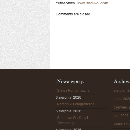
CATEGORIES:
NOWE TECHNOLOGIE
Comments are closed.
Nowe wpisy:
Archiw
Silne i Romantyczne
sierpień 
6 sierpnia, 2026
lipiec 202
Poradniki Fotograficzne
czerwiec 
5 sierpnia, 2026
maj 2026
Sportowe Gadżety i
Technologie
kwiecień 