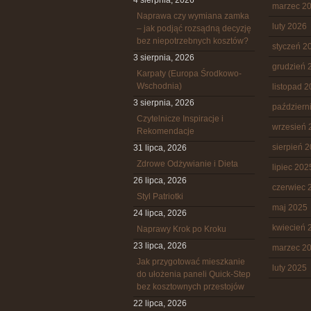
4 sierpnia, 2026
marzec 2
Naprawa czy wymiana zamka
luty 2026
– jak podjąć rozsądną decyzję
bez niepotrzebnych kosztów?
styczeń 2
3 sierpnia, 2026
grudzień 
Karpaty (Europa Środkowo-
Wschodnia)
listopad 
3 sierpnia, 2026
październ
Czytelnicze Inspiracje i
wrzesień 
Rekomendacje
sierpień 
31 lipca, 2026
Zdrowe Odżywianie i Dieta
lipiec 202
26 lipca, 2026
czerwiec 
Styl Patriotki
maj 2025
24 lipca, 2026
kwiecień 
Naprawy Krok po Kroku
23 lipca, 2026
marzec 2
Jak przygotować mieszkanie
luty 2025
do ułożenia paneli Quick-Step
bez kosztownych przestojów
22 lipca, 2026