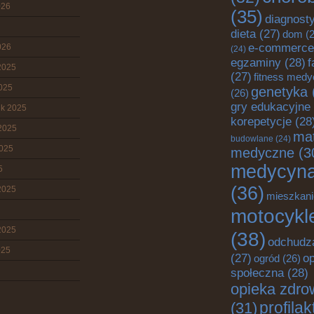
026
(35)
diagnost
dieta
(27)
dom
(2
e-commerce
026
(24)
egzaminy
(28)
f
2025
(27)
fitness med
2025
genetyka
(26)
gry edukacyjne
ik 2025
korepetycje
(28
2025
mat
budowlane
(24)
2025
medyczne
(3
medycyn
5
(36)
2025
mieszkani
motocykl
2025
(38)
odchudz
025
o
(27)
ogród
(26)
społeczna
(28)
opieka zdro
profila
(31)