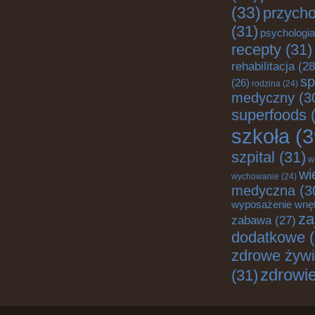
(33)
przych
(31)
psychologia
recepty
(31)
rehabilitacja
(28
sp
(26)
rodzina
(24)
medyczny
(3
superfoods
(
szkoła
(3
szpital
(31)
w
wi
wychowanie
(24)
medyczna
(3
wyposażenie wnę
za
zabawa
(27)
dodatkowe
(
zdrowe żywi
zdrowi
(31)