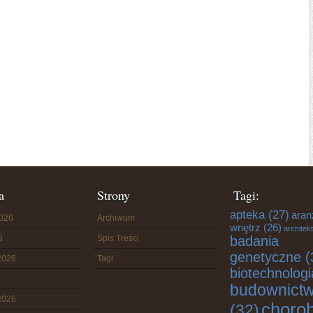
a
Strony
Tagi:
apteka
(27)
aran
2026
Archiwum
wnętrz
(26)
architek
6
Spis Treści
badania
genetyczne
(
2026
Tagi
biotechnologi
budownict
2026
choro
(32)