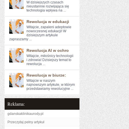
W dzisiejszych czasach
nieustannie rozwijająca się
technologia wpływa na ...
Rewolucja w edukacji
Witajcie, zapaleni adeptowie
nowoczesnej edukacji! W
dzisiejszym artykule
zapraszamy ...
Rewolucja AI w ochro
Witajcie, miłośnicy technologii
i zdrowia! ⁤Dzisiejszy temat to
rewolucja ...
Rewolucja w biurze:
Witajcie w ​naszym
najnowszym artykule, w którym​
przedstawiamy rewolucyjne ...
Reklama:
gdanskaklinikaurody.pl
Przeczytaj pełny artykuł