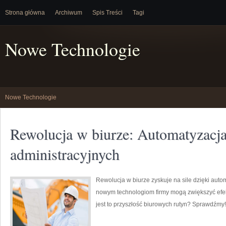
Strona główna
Archiwum
Spis Treści
Tagi
Nowe Technologie
Nowe Technologie
Rewolucja w biurze: Automatyzacj
administracyjnych
Rewolucja w biurze zyskuje na sile dzięki auto
nowym technologiom firmy mogą zwiększyć efek
jest to przyszłość biurowych rutyn? Sprawdźmy!