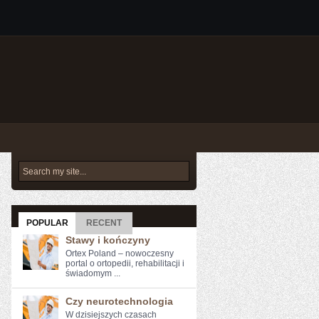
POPULAR
RECENT
Stawy i kończyny
Ortex Poland – nowoczesny
portal o ortopedii, rehabilitacji i
świadomym ...
Czy neurotechnologia
W dzisiejszych czasach