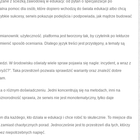
iązane z ścieżką zawodową w edukacji: od pytań o specjalizacje po
lna pomoc dla osób, które dopiero wchodzą do świata edukacji albo chcą
ybkie sukcesy, serwis pokazuje podejścia i podpowiada, jak mądrze budować
mianownik: użyteczność. platforma jest tworzony tak, by czytelnik po lekturze
ienić sposób oceniania. Dlatego język treści jest przystępny, a tematy są
edzi. W środowisku oświaty wiele spraw pojawia się nagle: incydent, a wraz z
 ugryźć?”. Taka przestrzeń pozwala sprawdzić warianty oraz znaleźć dobre
sam.
kcja o różnym doświadczeniu. Jedni koncentrują się na metodach, inni na
różnorodność sprawia, że serwis nie jest monotematyczny, tylko daje
dla każdego, kto działa w edukacji i chce robić to skutecznie. To miejsce dla
 zamiast chaotycznych porad. Jednocześnie jest to przestrzeń dla tych, którzy
ez niepotrzebnych napięć.