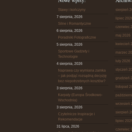
Nowe wpisy:
Archiw
Stawy i kończyny
sierpień 
7 sierpnia, 2026
lipiec 202
Silne i Romantyczne
czerwiec 
6 sierpnia, 2026
maj 2026
Poradniki Fotograficzne
kwiecień 
5 sierpnia, 2026
Sportowe Gadżety i
marzec 2
Technologie
luty 2026
4 sierpnia, 2026
styczeń 2
Naprawa czy wymiana zamka
– jak podjąć rozsądną decyzję
grudzień 
bez niepotrzebnych kosztów?
listopad 
3 sierpnia, 2026
Karpaty (Europa Środkowo-
październ
Wschodnia)
wrzesień 
3 sierpnia, 2026
sierpień 
Czytelnicze Inspiracje i
Rekomendacje
lipiec 202
31 lipca, 2026
czerwiec 