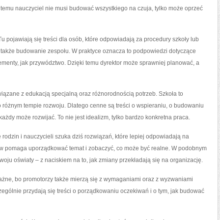
i temu nauczyciel nie musi budować wszystkiego na czuja, tylko może oprzeć
u pojawiają się treści dla osób, które odpowiadają za procedury szkoły lub
a także budowanie zespołu. W praktyce oznacza to podpowiedzi dotyczące
elementy, jak przywództwo. Dzięki temu dyrektor może sprawniej planować, a
iązane z edukacją specjalną oraz różnorodnością potrzeb. Szkoła to
o różnym tempie rozwoju. Dlatego cenne są treści o wspieraniu, o budowaniu
 każdy może rozwijać. To nie jest idealizm, tylko bardzo konkretna praca.
odzin i nauczycieli szuka dziś rozwiązań, które lepiej odpowiadają na
ów pomaga uporządkować temat i zobaczyć, co może być realne. W podobnym
woju oświaty – z naciskiem na to, jak zmiany przekładają się na organizację.
ważne, bo promotorzy także mierzą się z wymaganiami oraz z wyzwaniami
ególnie przydają się treści o porządkowaniu oczekiwań i o tym, jak budować