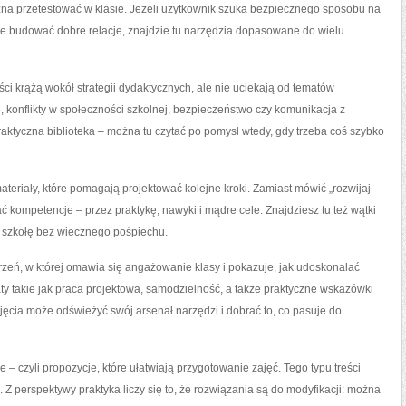
na przetestować w klasie. Jeżeli użytkownik szuka bezpiecznego sposobu na
e budować dobre relacje, znajdzie tu narzędzia dopasowane do wielu
ci krążą wokół strategii dydaktycznych, ale nie uciekają od tematów
, konflikty w społeczności szkolnej, bezpieczeństwo czy komunikacja z
raktyczna biblioteka – można tu czytać po pomysł wtedy, gdy trzeba coś szybko
teriały, które pomagają projektować kolejne kroki. Zamiast mówić „rozwijaj
ć kompetencje – przez praktykę, nawyki i mądre cele. Znajdziesz tu też wątki
a szkołę bez wiecznego pośpiechu.
trzeń, w której omawia się angażowanie klasy i pokazuje, jak udoskonalać
aty takie jak praca projektowa, samodzielność, a także praktyczne wskazówki
cia może odświeżyć swój arsenał narzędzi i dobrać to, co pasuje do
– czyli propozycje, które ułatwiają przygotowanie zajęć. Tego typu treści
 Z perspektywy praktyka liczy się to, że rozwiązania są do modyfikacji: można