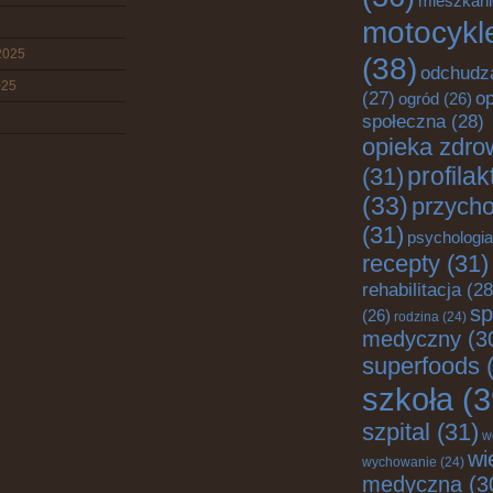
mieszkani
motocykl
2025
(38)
odchudz
025
o
(27)
ogród
(26)
społeczna
(28)
opieka zdro
profila
(31)
(33)
przych
(31)
psychologia
recepty
(31)
rehabilitacja
(28
sp
(26)
rodzina
(24)
medyczny
(3
superfoods
(
szkoła
(3
szpital
(31)
w
wi
wychowanie
(24)
medyczna
(3