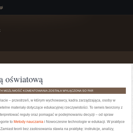
gi
e
ą oświatową
ZARZĄDZANIE
TH
MOŻLIWOŚĆ KOMENTOWANIA
ZOSTAŁA WYŁĄCZONA
SO FAR
PLACÓWKĄ
OŚWIATOWĄ
iacie – przestrzeń, w którym wychowawcy, kadra zarządzająca, osoby w
zetelne materiały dotyczące edukacyjnej rzeczywistości. To serwis tworzony z
interpretować reguły oraz pomagać w podejmowaniu decyzji – od spraw
gorie to
Metody nauczania
i Nowoczesne technologie w edukacji. W praktyce
Zamiast teorii bez zastosowania stawia na praktykę: instrukcje, analizy,