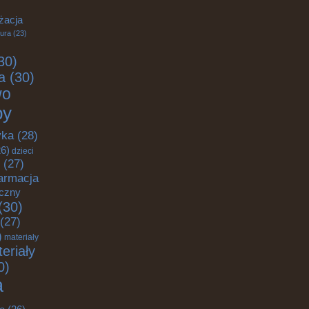
żacja
tura
(23)
30)
a
(30)
wo
by
yka
(28)
6)
dzieci
(27)
armacja
yczny
(30)
(27)
)
materiały
eriały
0)
a