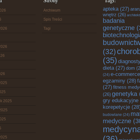
a
Strony
Tagi:
apteka
(27)
aran
2026
Archiwum
wnętrz
(26)
architek
6
Spis Treści
badania
genetyczne
(
2026
Tagi
biotechnologi
budownict
2026
choro
(32)
026
(35)
diagnost
dieta
(27)
dom
(2
e-commerce
026
(24)
egzaminy
(28)
f
2025
(27)
fitness med
2025
genetyka
(26)
gry edukacyjne
ik 2025
korepetycje
(28
2025
mat
budowlane
(24)
2025
medyczne
(3
medycyn
5
(36)
2025