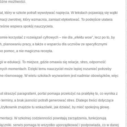
różne możliwości.
at, który w szkole potrafi wywoływać napięcia. W tekstach pojawiają się wątki
macji zwrotnej, który wzmacnia, zamiast etykietować. To podejście ułatwia
eśnie wspiera spokój nauczyciela.
omie korzystać z rozwiązań cyfrowych – nie dla „efektu wow”, lecz po to, by
, planowaniu pracy, a także o wsparciu dla uczniów ze specyficznymi
ako pomoc, a nie magiczna recepta.
ii w edukacji. To miejsce, gdzie omawia się relacje, stres, odporność
udnych momentach. Dzięki temu nauczyciel może lepiej rozumieć potrzeby
łasne równowagę. W wielu szkołach wyzwaniem jest nadmiar obowiązków, więc
t straszyć paragrafami, portal pomaga przełożyć na praktykę to, co wynika z
 terminy, a brak jasności potrafi generować stres. Dlatego treści dotyczące
Użytkownik znajdzie tu wskazówki, jak działać, by mieć spokojną głowę.
umentacji. W szkolnej codzienności powstają zarządzenia, funkcjonują
ałączniki. serwis pomaga to wszystko uporządkować i podpowiada, co w danej