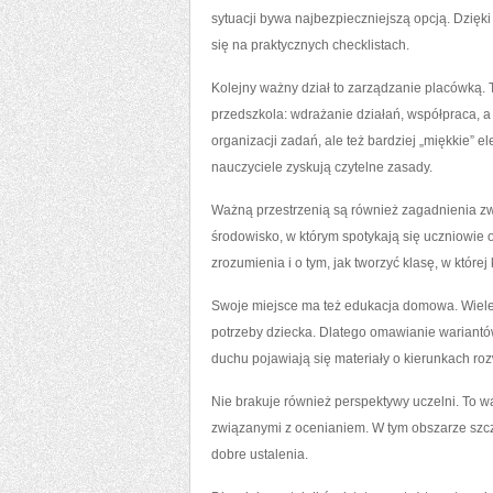
sytuacji bywa najbezpieczniejszą opcją. Dzięk
się na praktycznych checklistach.
Kolejny ważny dział to zarządzanie placówką. T
przedszkola: wdrażanie działań, współpraca, 
organizacji zadań, ale też bardziej „miękkie” 
nauczyciele zyskują czytelne zasady.
Ważną przestrzenią są również zagadnienia zw
środowisko, w którym spotykają się uczniowie 
zrozumienia i o tym, jak tworzyć klasę, w której
Swoje miejsce ma też edukacja domowa. Wiele r
potrzeby dziecka. Dlatego omawianie wariant
duchu pojawiają się materiały o kierunkach roz
Nie brakuje również perspektywy uczelni. To 
związanymi z ocenianiem. W tym obszarze szcz
dobre ustalenia.