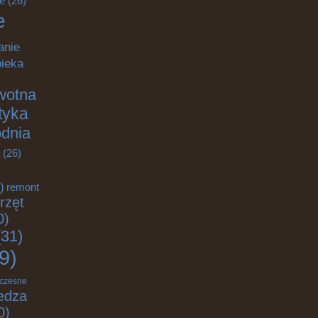
e
(26)
e
anie
pieka
wotna
ktyka
odnia
(26)
)
remont
rzęt
0)
31)
9)
czesne
edza
0)