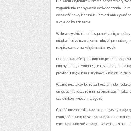
Dla wielu czytelników istotne są też tematy zw
zagadnienia zdobywania doświadczenia. To rea
odnaleźć nowy kierunek. Zamiast obiecywać sz
swoje doświadczenie.
W tle wszystkich tematów przewija się wspólny 
mógł wdrożyć rozwiązanie: ułożyć procedurę, zm
rozpisywane z uwzględnieniem ryzyk.
Osobną wartością jest formuła pytania i odpowi
nim pytania „co wolno?”, „co trzeba?”, „jak to
praktyki. Dzięki temu użytkownik nie czuje się 
Ważne jest także to, że za treściami stoi reda
emocjach, a jeszcze inni na organizacji. Taka 
czytelnikowi więcej narzędzi.
Całość można traktować jak praktyczny magazyn 
osób, które wolą rozwiązania oparte na faktach
chcą wprowadzać zmiany – w swojej szkole – b