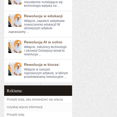
nieustannie rozwijająca się
technologia wpływa na ...
Rewolucja w edukacji
Witajcie, zapaleni adeptowie
nowoczesnej edukacji! W
dzisiejszym artykule
zapraszamy ...
Rewolucja AI w ochro
Witajcie, miłośnicy technologii
i zdrowia! ⁤Dzisiejszy temat to
rewolucja ...
Rewolucja w biurze:
Witajcie w ​naszym
najnowszym artykule, w którym​
przedstawiamy rewolucyjne ...
Reklama:
Przejdź tutaj, aby dowiedzieć się więcej
Uzyskaj więcej informacji
Przejdź tutaj