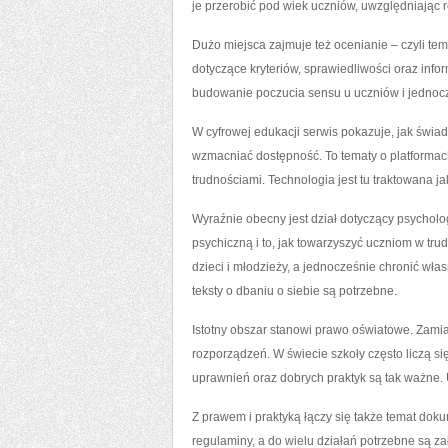
je przerobić pod wiek uczniów, uwzględniając 
Dużo miejsca zajmuje też ocenianie – czyli tem
dotyczące kryteriów, sprawiedliwości oraz infor
budowanie poczucia sensu u uczniów i jednocz
W cyfrowej edukacji serwis pokazuje, jak świad
wzmacniać dostępność. To tematy o platformach
trudnościami. Technologia jest tu traktowana j
Wyraźnie obecny jest dział dotyczący psycholog
psychiczną i to, jak towarzyszyć uczniom w tr
dzieci i młodzieży, a jednocześnie chronić w
teksty o dbaniu o siebie są potrzebne.
Istotny obszar stanowi prawo oświatowe. Zamias
rozporządzeń. W świecie szkoły często liczą się
uprawnień oraz dobrych praktyk są tak ważne. 
Z prawem i praktyką łączy się także temat dok
regulaminy, a do wielu działań potrzebne są z