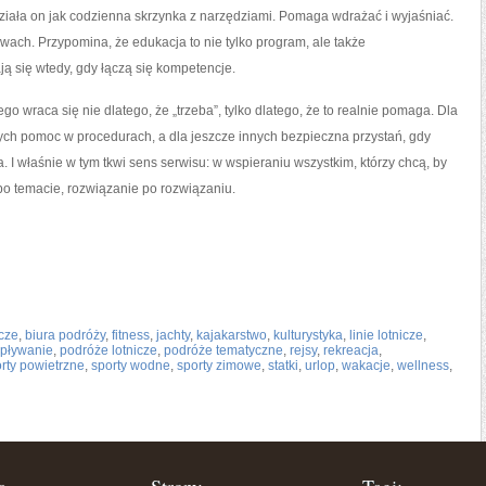
 działa on jak codzienna skrzynka z narzędziami. Pomaga wdrażać i wyjaśniać.
ach. Przypomina, że edukacja to nie tylko program, ale także
ją się wtedy, gdy łączą się kompetencje.
ego wraca się nie dlatego, że „trzeba”, tylko dlatego, że to realnie pomaga. Dla
ych pomoc w procedurach, a dla jeszcze innych bezpieczna przystań, gdy
. I właśnie w tym tkwi sens serwisu: w wspieraniu wszystkim, którzy chcą, by
po temacie, rozwiązanie po rozwiązaniu.
icze
,
biura podróży
,
fitness
,
jachty
,
kajakarstwo
,
kulturystyka
,
linie lotnicze
,
pływanie
,
podróże lotnicze
,
podróże tematyczne
,
rejsy
,
rekreacja
,
rty powietrzne
,
sporty wodne
,
sporty zimowe
,
statki
,
urlop
,
wakacje
,
wellness
,