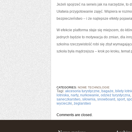
Jeżeli spojrzeć na serwis jak na narzędzie, to
Ułatwia przygotowanie zajęć. Wspiera w rozmow
bezpieczeństwo – i że najlepsze efekty pojawia
W efekcie platforma staje się miejscem, do któr
jednych będzie to motywacja do zmian, dla inn
szkolna rzeczywistość robi się zbyt wymagająca
szkoła była mądrzejsza – krok po kroku, temat 
CATEGORIES:
NOWE TECHNOLOGIE
Tagi:
akcesoria turystyczne
,
bagaże
,
bilety lotn
lotniska
,
narty
,
nurkowanie
,
odzież turystyczna
,
saneczkarstwo
,
siłownia
,
snowboard
,
sport
,
spo
wycieczki
,
żeglarstwo
Comments are closed.