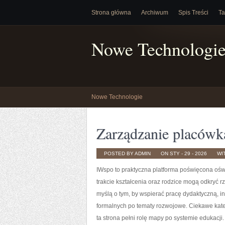
Strona główna
Archiwum
Spis Treści
Ta
Nowe Technologi
Nowe Technologie
Zarządzanie placówk
POSTED BY ADMIN
ON STY - 29 - 2026
WI
IWspo to praktyczna platforma poświęcona ośw
trakcie kształcenia oraz rodzice mogą odkryć r
myślą o tym, by wspierać pracę dydaktyczną, 
formalnych po tematy rozwojowe. Ciekawe kate
ta strona pełni rolę mapy po systemie edukacji. 