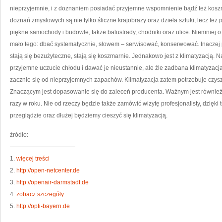
nieprzyjemnie, i z doznaniem posiadać przyjemne wspomnienie bądź też koszm
doznań zmysłowych są nie tylko śliczne krajobrazy oraz dzieła sztuki, lecz te
piękne samochody i budowle, także balustrady, chodniki oraz ulice. Niemniej o
mało tego: dbać systematycznie, słowem – serwisować, konserwować. Inaczej p
stają się bezużyteczne, stają się koszmarnie. Jednakowo jest z klimatyzacją.
przyjemne uczucie chłodu i dawać je nieustannie, ale źle zadbana klimatyzac
zacznie się od nieprzyjemnych zapachów. Klimatyzacja zatem potrzebuje czys
Znaczącym jest dopasowanie się do zaleceń producenta. Ważnym jest również
razy w roku. Nie od rzeczy będzie także zamówić wizytę profesjonalisty, dzię
przeglądzie oraz dłużej będziemy cieszyć się klimatyzacją.
źródło:
———————————
1.
więcej treści
2.
http://open-netcenter.de
3.
http://openair-darmstadt.de
4.
zobacz szczegóły
5.
http://opti-bayern.de