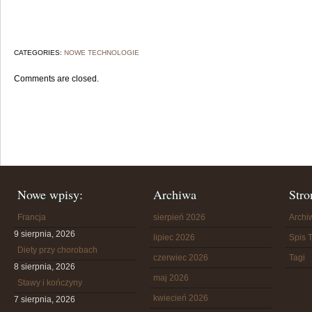
CATEGORIES:
NOWE TECHNOLOGIE
Comments are closed.
Nowe wpisy:
Archiwa
Stro
Francja
sierpień 2026
Arch
9 sierpnia, 2026
lipiec 2026
Spis T
Diety przy chorobach
czerwiec 2026
Tagi
8 sierpnia, 2026
maj 2026
Stawy i kończyny
kwiecień 2026
7 sierpnia, 2026